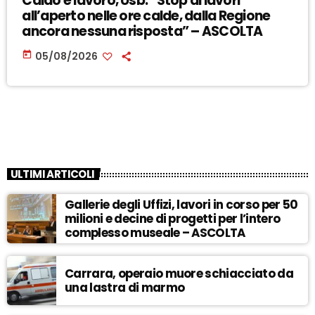
Caldo e lavoro, Usb: “Stop ai lavori
all’aperto nelle ore calde, dalla Regione
ancora nessuna risposta” – ASCOLTA
today
05/08/2026
ULTIMI ARTICOLI
Gallerie degli Uffizi, lavori in corso per 50
milioni e decine di progetti per l’intero
complesso museale – ASCOLTA
Carrara, operaio muore schiacciato da
una lastra di marmo