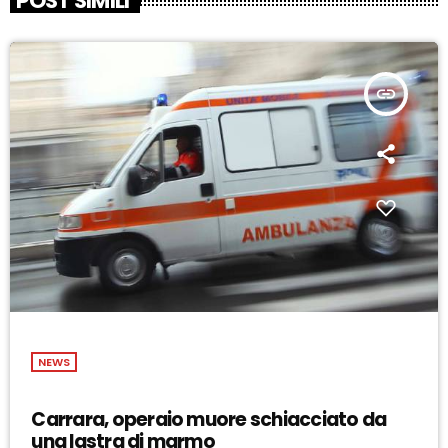
POST SIMILI
insert_link
NEWS
Carrara, operaio muore schiacciato da
una lastra di marmo