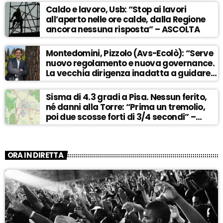
Caldo e lavoro, Usb: “Stop ai lavori
all’aperto nelle ore calde, dalla Regione
ancora nessuna risposta” – ASCOLTA
Montedomini, Pizzolo (Avs-Ecolò): “Serve
nuovo regolamento e nuova governance.
La vecchia dirigenza inadatta a guidare
la svolta” – ASCOLTA
Sisma di 4.3 gradi a Pisa. Nessun ferito,
né danni alla Torre: “Prima un tremolio,
poi due scosse forti di 3/4 secondi” –
ASCOLTA
ORA IN DIRETTA