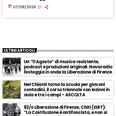
today
07/08/2026
ULTIMI ARTICOLI
Un “11 Agosto” di musica resistente,
podcast e produzioni originali. Novaradio
festeggia in onda la Liberazione di Firenze
Nel Chianti torna la scuola per giovani
contadini, il corso triennale con lezioni in
aula e tra i campi – ASCOLTA
82/o Liberazione di Firenze, Chiti (ISRT):
“La Costituzione è antifascista, e non si