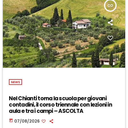
insert_link
NEWS
Nel Chianti torna la scuola per giovani
contadini, il corso triennale con lezioni in
aula e tra i campi – ASCOLTA
today
07/08/2026