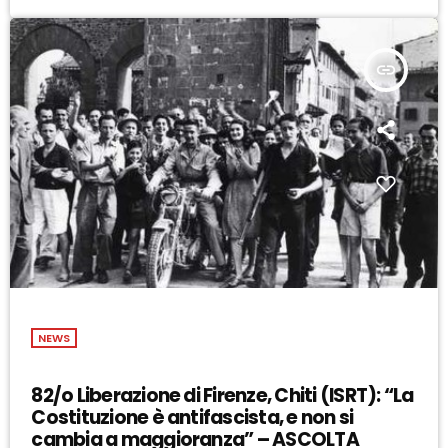
insert_link
NEWS
82/o Liberazione di Firenze, Chiti (ISRT): “La
Costituzione è antifascista, e non si
cambia a maggioranza” – ASCOLTA