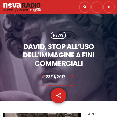
search
menu
play_arrow
NEWS
DAVID, STOP ALL’USO
DELL’IMMAGINE A FINI
COMMERCIALI
23/11/2017
today
share
email
FIRENZE –