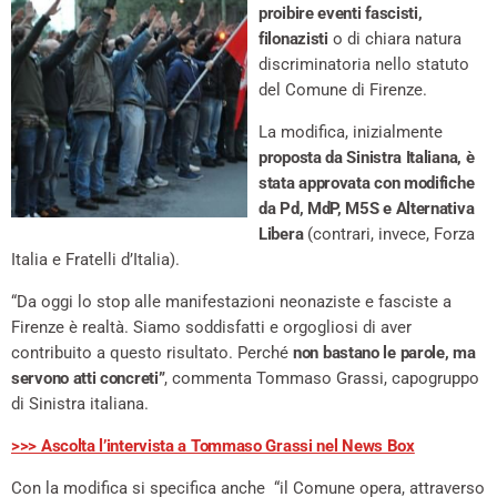
proibire eventi fascisti,
filonazisti
o di chiara natura
discriminatoria nello statuto
del Comune di Firenze.
La modifica, inizialmente
proposta da Sinistra Italiana, è
stata approvata con modifiche
da Pd, MdP, M5S e Alternativa
Libera
(contrari, invece, Forza
Italia e Fratelli d’Italia).
“Da oggi lo stop alle manifestazioni neonaziste e fasciste a
Firenze è realtà. Siamo soddisfatti e orgogliosi di aver
contribuito a questo risultato. Perché
non bastano le parole, ma
servono atti concreti”
, commenta Tommaso Grassi, capogruppo
di Sinistra italiana.
>>> Ascolta l’intervista a Tommaso Grassi nel News Box
Con la modifica si specifica anche “il Comune opera, attraverso