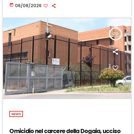
today
06/08/2026
insert_link
NEWS
Omicidio nel carcere della Dogaia, ucciso