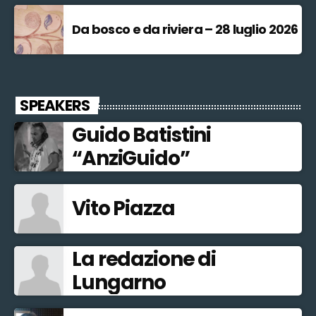
Da bosco e da riviera – 28 luglio 2026
SPEAKERS
Guido Batistini
“AnziGuido”
Vito Piazza
La redazione di
Lungarno