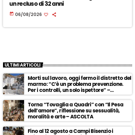
un recluso di 32 anni
today
06/08/2026
ULTIMI ARTICOLI
Morti sul lavoro, oggi fermo il distretto del
marmo: “C’è un problema prevenzione.
Per i controlli, un solo ispettore” –
ASCOLTA
Torna “Tovaglia a Quadri” con “Il Pesa
dell’amore”, riflessione su sessualità,
moralità e arte – ASCOLTA
Fino al 12 agosto a Campi Bisenzio i