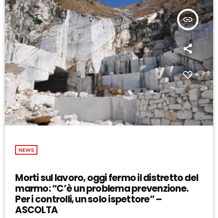
insert_link
NEWS
Morti sul lavoro, oggi fermo il distretto del
marmo: “C’è un problema prevenzione.
Per i controlli, un solo ispettore” –
ASCOLTA