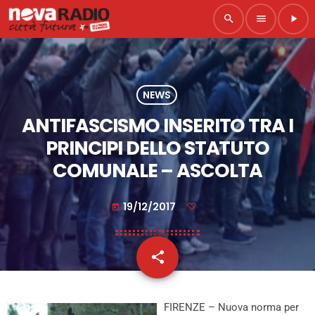
search
menu
play_arrow
NEWS
ANTIFASCISMO INSERITO TRA I
PRINCIPI DELLO STATUTO
COMUNALE – ASCOLTA
19/12/2017
today
share
email
FIRENZE – Nuova norma per