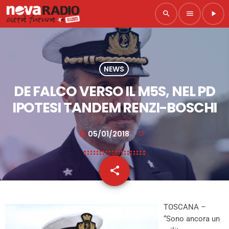
search
menu
play_arrow
NEWS
DE FALCO VERSO IL M5S, NEL PD
IPOTESI TANDEM RENZI-BOSCHI
05/01/2018
today
share
email
TOSCANA –
“Sono ancora un