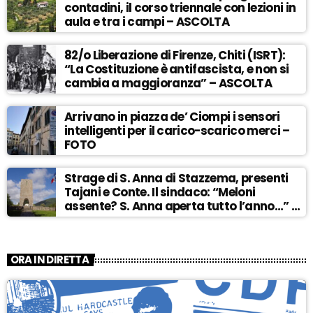
contadini, il corso triennale con lezioni in
aula e tra i campi – ASCOLTA
82/o Liberazione di Firenze, Chiti (ISRT):
“La Costituzione è antifascista, e non si
cambia a maggioranza” – ASCOLTA
Arrivano in piazza de’ Ciompi i sensori
intelligenti per il carico-scarico merci –
FOTO
Strage di S. Anna di Stazzema, presenti
Tajani e Conte. Il sindaco: “Meloni
assente? S. Anna aperta tutto l’anno…” –
ASCOLTA
ORA IN DIRETTA