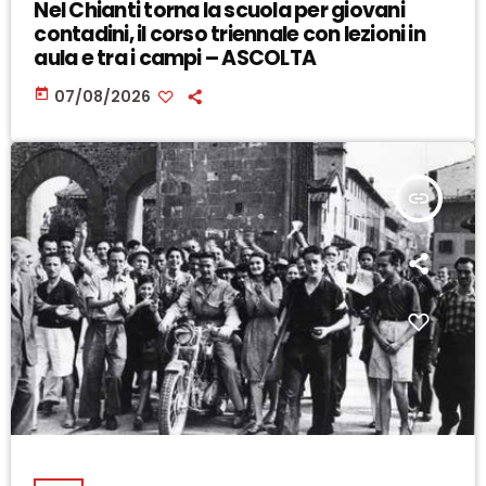
Nel Chianti torna la scuola per giovani
contadini, il corso triennale con lezioni in
aula e tra i campi – ASCOLTA
today
07/08/2026
insert_link