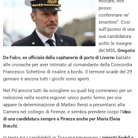
militare, non
posso
confermare ne’
smentire”. Così
sull’ipotesi di una
sua candidatura
sotto le insegne
del M5S,
Gregorio
De Falco, ex ufficiale della capitaneria di porto di Livorno
balzato
alle cronache per aver intimato al comandante della Concordia
Francesco Schettino di risalire a bordo. Il termine scade del 29
gennaio è ancora tutti i giochi sono aperti.
Nel Pd ancora tutti da sciogliere su quali big correranno per un
rielezione nella nostra regione: unico punto fermo per ora
appare la determinazione di Matteo Renzi a presentarsi alla
Camera nel collegio di Firenze, e sembra prendere corpo l’
idea
di una candidatura sempre a Firenze anche per Maria Elena
Boschi.
In testa tra i candidabili in Toscana rimangono i
ministri Fedeli e