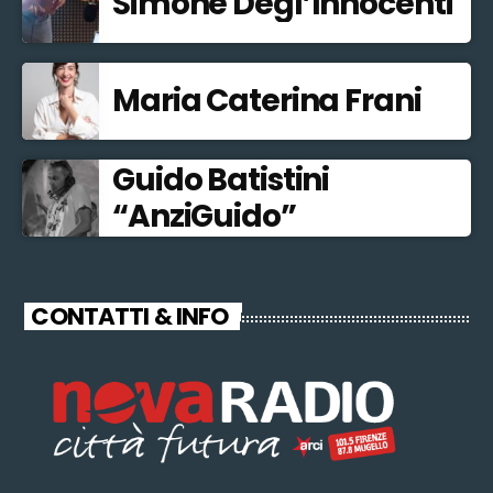
Simone Degl’Innocenti
Maria Caterina Frani
Guido Batistini
“AnziGuido”
CONTATTI & INFO