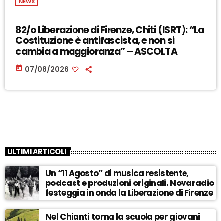
NEWS
82/o Liberazione di Firenze, Chiti (ISRT): “La
Costituzione è antifascista, e non si
cambia a maggioranza” – ASCOLTA
today
07/08/2026
ULTIMI ARTICOLI
Un “11 Agosto” di musica resistente,
podcast e produzioni originali. Novaradio
festeggia in onda la Liberazione di Firenze
Nel Chianti torna la scuola per giovani