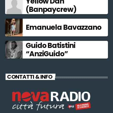
Yellow Dan
(Banpaycrew)
Emanuela Bavazzano
Guido Batistini
“AnziGuido”
CONTATTI & INFO