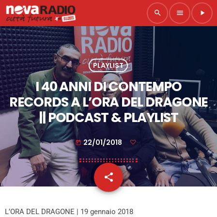
search
menu
play_arrow
PLAYLIST
I 40 ANNI DI CONTEMPO
RECORDS A L’ORA DEL DRAGONE
|| PODCAST & PLAYLIST
22/01/2018
today
share
email
L’ORA DEL DRAGONE | 19 gennaio 2018