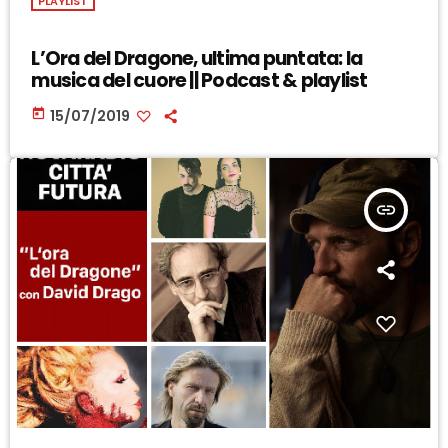
PLAYLIST
L’Ora del Dragone, ultima puntata: la
musica del cuore || Podcast & playlist
today
15/07/2019
insert_link