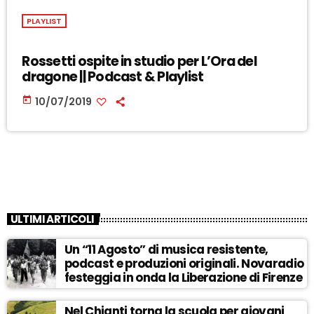
PLAYLIST
Rossetti ospite in studio per L’Ora del
dragone || Podcast & Playlist
today
10/07/2019
ULTIMI ARTICOLI
Un “11 Agosto” di musica resistente,
podcast e produzioni originali. Novaradio
festeggia in onda la Liberazione di Firenze
Nel Chianti torna la scuola per giovani