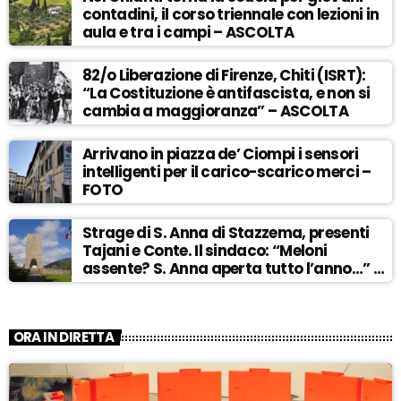
contadini, il corso triennale con lezioni in
aula e tra i campi – ASCOLTA
82/o Liberazione di Firenze, Chiti (ISRT):
“La Costituzione è antifascista, e non si
cambia a maggioranza” – ASCOLTA
Arrivano in piazza de’ Ciompi i sensori
intelligenti per il carico-scarico merci –
FOTO
Strage di S. Anna di Stazzema, presenti
Tajani e Conte. Il sindaco: “Meloni
assente? S. Anna aperta tutto l’anno…” –
ASCOLTA
ORA IN DIRETTA