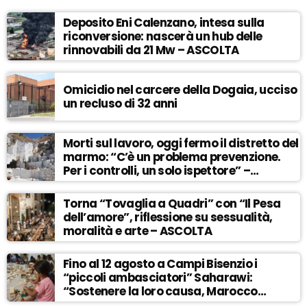
Deposito Eni Calenzano, intesa sulla
riconversione: nascerà un hub delle
rinnovabili da 21 Mw – ASCOLTA
Omicidio nel carcere della Dogaia, ucciso
un recluso di 32 anni
Morti sul lavoro, oggi fermo il distretto del
marmo: “C’è un problema prevenzione.
Per i controlli, un solo ispettore” –
ASCOLTA
Torna “Tovaglia a Quadri” con “Il Pesa
dell’amore”, riflessione su sessualità,
moralità e arte – ASCOLTA
Fino al 12 agosto a Campi Bisenzio i
“piccoli ambasciatori” Saharawi:
“Sostenere la loro causa, Marocco
sempre più invadente” – ASCOLTA