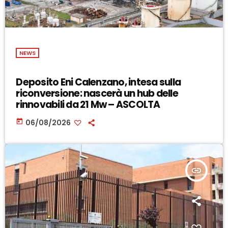
NEWS
Deposito Eni Calenzano, intesa sulla
riconversione: nascerà un hub delle
rinnovabili da 21 Mw – ASCOLTA
today
06/08/2026
insert_link