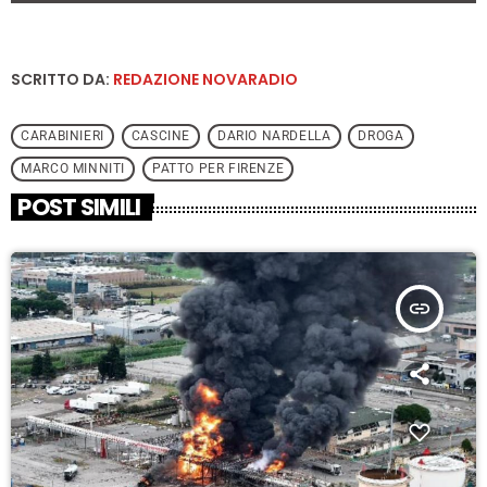
SCRITTO DA:
REDAZIONE NOVARADIO
CARABINIERI
CASCINE
DARIO NARDELLA
DROGA
MARCO MINNITI
PATTO PER FIRENZE
POST SIMILI
insert_link