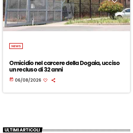
NEWS
Omicidio nel carcere della Dogaia, ucciso
un recluso di 32 anni
today
06/08/2026
ULTIMI ARTICOLI