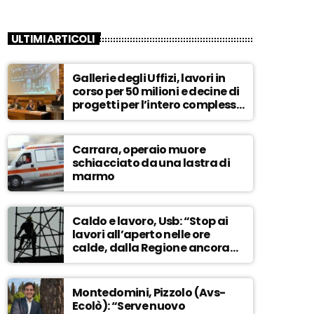
ULTIMI ARTICOLI
Gallerie degli Uffizi, lavori in
corso per 50 milioni e decine di
progetti per l’intero complesso
museale – ASCOLTA
Carrara, operaio muore
schiacciato da una lastra di
marmo
Caldo e lavoro, Usb: “Stop ai
lavori all’aperto nelle ore
calde, dalla Regione ancora
nessuna risposta” – ASCOLTA
Montedomini, Pizzolo (Avs-
Ecolò): “Serve nuovo