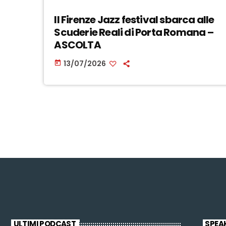
Il Firenze Jazz festival sbarca alle
Scuderie Reali di Porta Romana –
ASCOLTA
13/07/2026
today
ULTIMI PODCAST
SPEA