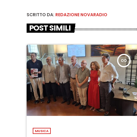
SCRITTO DA:
REDAZIONE NOVARADIO
POST SIMILI
insert_link
MUSICA