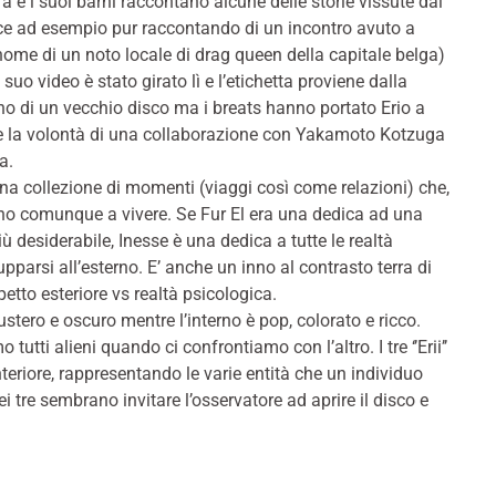
 e i suoi barni raccontano alcune delle storie vissute dal
nce ad esempio pur raccontando di un incontro avuto a
ome di un noto locale di drag queen della capitale belga)
suo video è stato girato lì e l’etichetta proviene dalla
rano di un vecchio disco ma i breats hanno portato Erio a
io e la volontà di una collaborazione con Yakamoto Kotzuga
a.
una collezione di momenti (viaggi così come relazioni) che,
ano comunque a vivere. Se Fur El era una dedica ad una
ù desiderabile, Inesse è una dedica a tutte le realtà
pparsi all’esterno. E’ anche un inno al contrasto terra di
to esteriore vs realtà psicologica.
stero e oscuro mentre l’interno è pop, colorato e ricco.
utti alieni quando ci confrontiamo con l’altro. I tre ‘’Erii’’
teriore, rappresentando le varie entità che un individuo
i tre sembrano invitare l’osservatore ad aprire il disco e