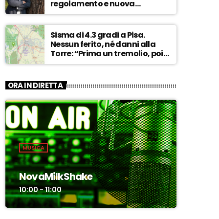
regolamento e nuova
governance. La vecchia
dirigenza inadatta a guidare
la svolta” – ASCOLTA
Sisma di 4.3 gradi a Pisa.
Nessun ferito, né danni alla
Torre: “Prima un tremolio, poi
due scosse forti di 3/4 secondi”
– ASCOLTA
ORA IN DIRETTA
MUSICA
NovaMilkShake
10:00 - 11:00