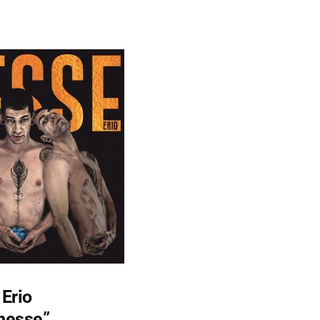
Erio
Inesse”