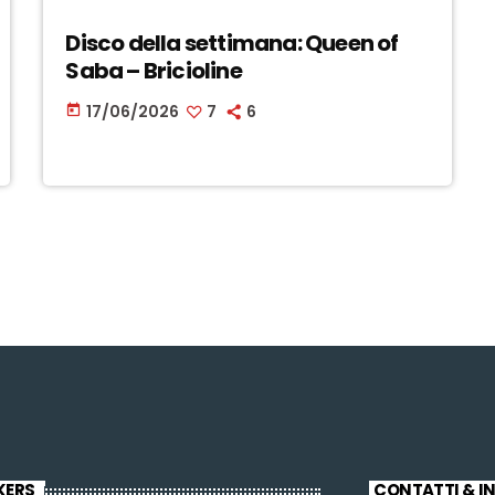
Disco della settimana: Queen of
Saba – Bricioline
17/06/2026
7
6
today
KERS
CONTATTI & I