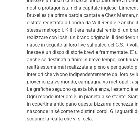
Inesse è un disco che nasce principalmente a Londra
nostro protagonista nella capitale inglese. Limere
Bruxelles (la prima parola cantata e Chez Maman, n
è stata registrata a Londra da Will Rendle e anche il 
stessa metropoli. Kill it era nata dal remix di un b
realizzare con Ioshi un brano originale. Il desider
nasce in seguito ai loro live sul palco del C.S. Rivolt
Inesse è un disco di storie brevi e frammentate. E’ 
anche se destinati a finire in breve tempo, continu
realtà esterna mai realizzata a pieno e per questo pi
interiori che vivono indipendentemente dal loro svilu
provenienza vs mondo, campagna vs metropoli, aspet
Le grafiche seguono questa bivalenza, l’esterno è au
Ogni mondo interiore è un pianeta a sé stante. Siamo t
in copertina anticipano questa bizzarra ricchezza in
nasconde in sé come tre distinti corpi. Gli sguardi de
scoprire la realtà che vi si cela.