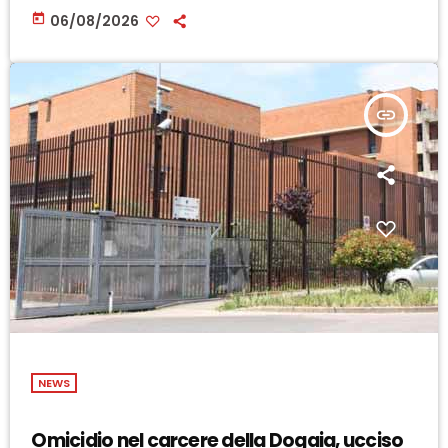
today
06/08/2026
insert_link
NEWS
Omicidio nel carcere della Dogaia, ucciso