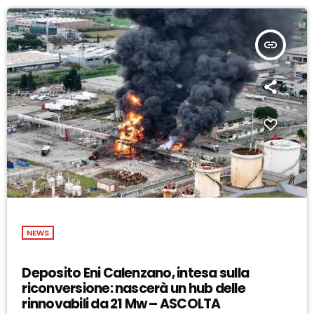
insert_link
NEWS
Deposito Eni Calenzano, intesa sulla
riconversione: nascerà un hub delle
rinnovabili da 21 Mw – ASCOLTA