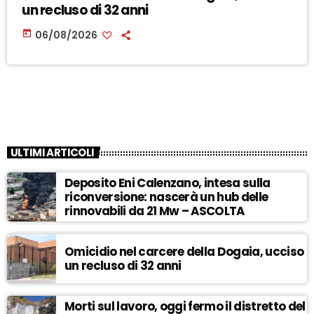
un recluso di 32 anni
today
06/08/2026
ULTIMI ARTICOLI
Deposito Eni Calenzano, intesa sulla
riconversione: nascerà un hub delle
rinnovabili da 21 Mw – ASCOLTA
Omicidio nel carcere della Dogaia, ucciso
un recluso di 32 anni
Morti sul lavoro, oggi fermo il distretto del