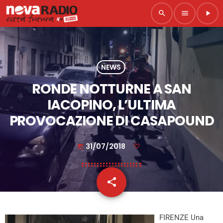
search
menu
play_arrow
NEWS
RONDE NOTTURNE A SAN
IACOPINO, L’ULTIMA
PROVOCAZIONE DI CASAPOUND
31/07/2018
today
share
email
FIRENZE Una