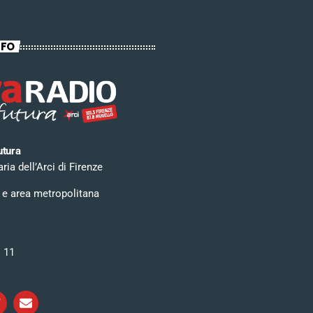
NFO
utura
ia dell’Arci di Firenze
 e area metropolitana
i 11