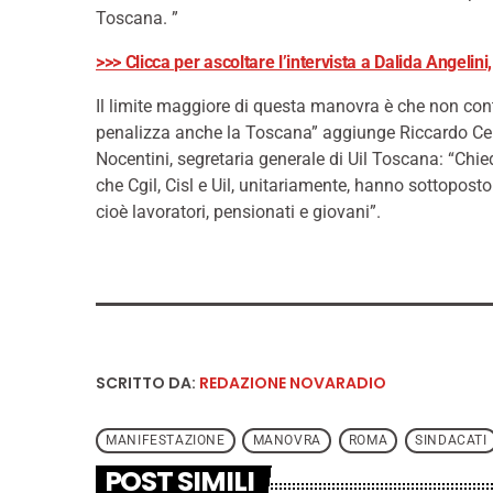
Toscana. ”
>>> Clicca per ascoltare l’intervista a Dalida Angelin
Il limite maggiore di questa manovra è che non conti
penalizza anche la Toscana” aggiunge Riccardo Cer
Nocentini, segretaria generale di Uil Toscana: “Chi
che Cgil, Cisl e Uil, unitariamente, hanno sottopost
cioè lavoratori, pensionati e giovani”.
SCRITTO DA:
REDAZIONE NOVARADIO
MANIFESTAZIONE
MANOVRA
ROMA
SINDACATI
POST SIMILI