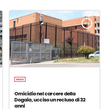
insert_link
NEWS
Omicidio nel carcere della
Dogaia, ucciso un recluso di 32
anni