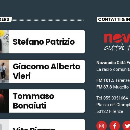
KERS
CONTATTI & I
Stefano Patrizio
Novaradio Città F
Giacomo Alberto
La radio comunitar
Vieri
FM 101.5
Firenze
FM 87.8
Mugello
Tommaso
Tel 055 0351664
Bonaiuti
Piazza de’ Ciomp
50122 Firenze