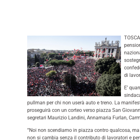
TOSCANA
pension
naziona
sostegn
confede
di lavo
E’ quan
sindaca
pullman per chi non userà auto e treno. La manifest
proseguirà con un corteo verso piazza San Giovanni i
segretari Maurizio Landini, Annamaria Furlan, Carm
“Noi non scendiamo in piazza contro qualcosa, ma 
non si cambia senza il contributo di lavoratori e pens