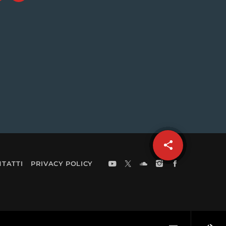
share
email
TATTI
PRIVACY POLICY