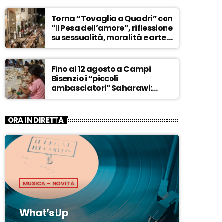
ASCOLTA
Torna “Tovaglia a Quadri” con
“Il Pesa dell’amore”, riflessione
su sessualità, moralità e arte –
ASCOLTA
Fino al 12 agosto a Campi
Bisenzio i “piccoli
ambasciatori” Saharawi:
“Sostenere la loro causa,
Marocco sempre più
invadente” – ASCOLTA
ORA IN DIRETTA
MUSICA – NOVITÀ
What’s Up