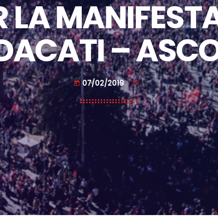
 LA MANIFESTA
DACATI – ASC
07/02/2019
today