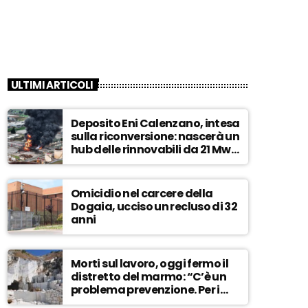
ULTIMI ARTICOLI
Deposito Eni Calenzano, intesa
sulla riconversione: nascerà un
hub delle rinnovabili da 21 Mw –
ASCOLTA
Omicidio nel carcere della
Dogaia, ucciso un recluso di 32
anni
Morti sul lavoro, oggi fermo il
distretto del marmo: “C’è un
problema prevenzione. Per i
controlli, un solo ispettore” –