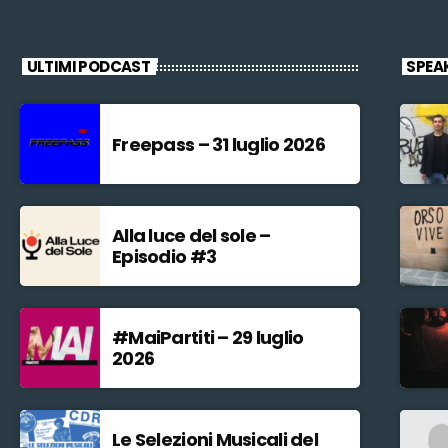
ULTIMI PODCAST
SPEA
Freepass – 31 luglio 2026
Alla luce del sole –
Episodio #3
#MaiPartiti – 29 luglio
2026
Le Selezioni Musicali del