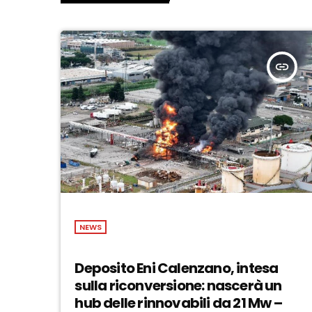
insert_link
NEWS
Deposito Eni Calenzano, intesa
sulla riconversione: nascerà un
hub delle rinnovabili da 21 Mw –