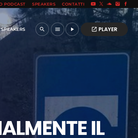
IO PODCAST
SPEAKERS
CONTATTI
PLAYER
open_in_new
search
menu
play_arrow
SPEAKERS
IALMENTE IL