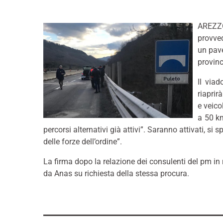
AREZZO 
provved
un pave
provinc
Il viad
riaprir
e veico
a 50 km
percorsi alternativi già attivi”. Saranno attivati, si 
delle forze dell’ordine”.
La firma dopo la relazione dei consulenti del pm in r
da Anas su richiesta della stessa procura.