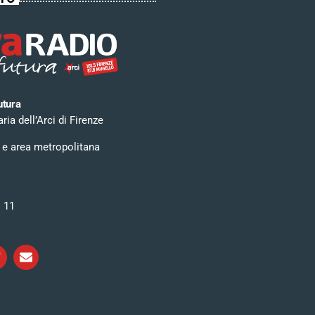
utura
ia dell’Arci di Firenze
 e area metropolitana
i 11