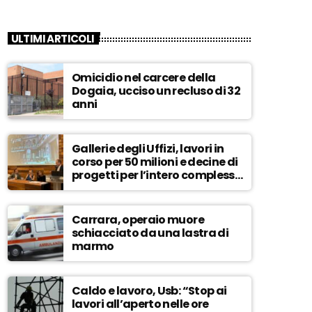
ULTIMI ARTICOLI
Omicidio nel carcere della
Dogaia, ucciso un recluso di 32
anni
Gallerie degli Uffizi, lavori in
corso per 50 milioni e decine di
progetti per l’intero complesso
museale – ASCOLTA
Carrara, operaio muore
schiacciato da una lastra di
marmo
Caldo e lavoro, Usb: “Stop ai
lavori all’aperto nelle ore