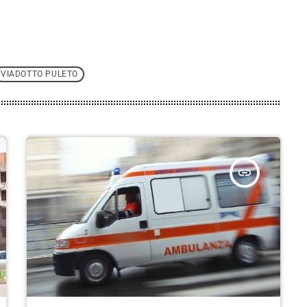
VIADOTTO PULETO
insert_link