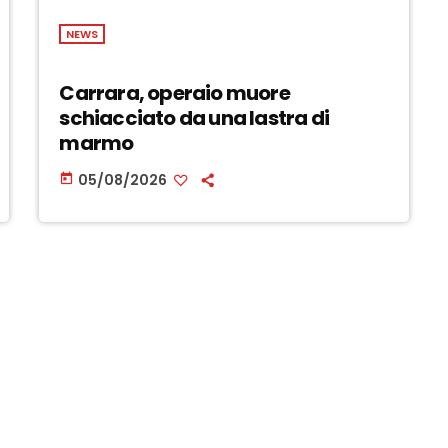
NEWS
Carrara, operaio muore
schiacciato da una lastra di
marmo
05/08/2026
today