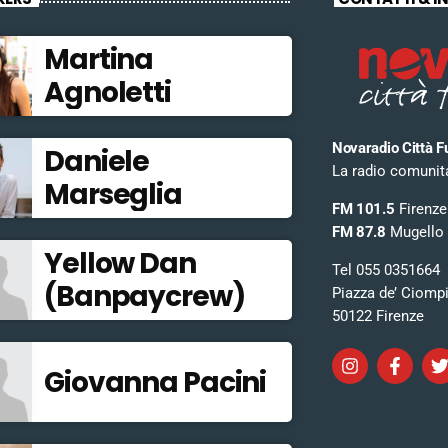
Martina
Agnoletti
Novaradio Città F
Daniele
La radio comunitar
Marseglia
FM 101.5
Firenze
FM 87.8
Mugello
Yellow Dan
Tel 055 0351664
(Banpaycrew)
Piazza de’ Ciomp
50122 Firenze
Giovanna Pacini