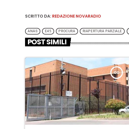
SCRITTO DA:
REDAZIONE NOVARADIO
ANAS
E45
PROCURA
RIAPERTURA PARZIALE
POST SIMILI
insert_link