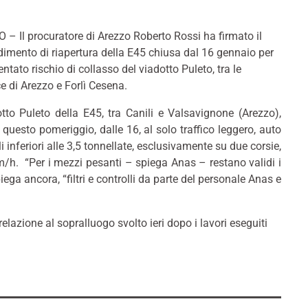
– Il procuratore di Arezzo Roberto Rossi ha firmato il
imento di riapertura della E45 chiusa dal 16 gennaio per
ntato rischio di collasso del viadotto Puleto, tra le
e di Arezzo e Forlì Cesena.
otto Puleto della E45, tra Canili e Valsavignone (Arezzo),
à questo pomeriggio, dalle 16, al solo traffico leggero, auto
li inferiori alle 3,5 tonnellate, esclusivamente su due corsie,
/h. “Per i mezzi pesanti – spiega Anas – restano validi i
spiega ancora, “filtri e controlli da parte del personale Anas e
elazione al sopralluogo svolto ieri dopo i lavori eseguiti