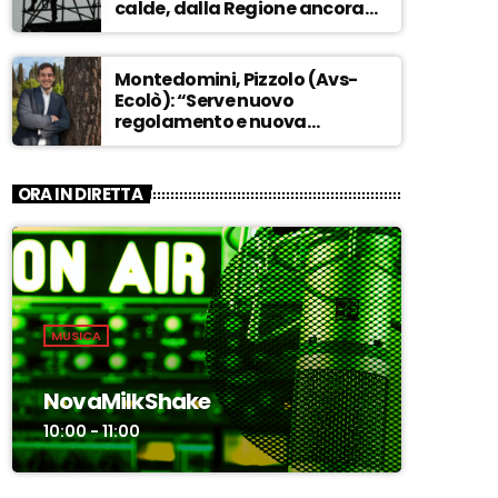
calde, dalla Regione ancora
nessuna risposta” – ASCOLTA
Montedomini, Pizzolo (Avs-
Ecolò): “Serve nuovo
regolamento e nuova
governance. La vecchia
dirigenza inadatta a guidare
la svolta” – ASCOLTA
ORA IN DIRETTA
MUSICA
NovaMilkShake
10:00 - 11:00