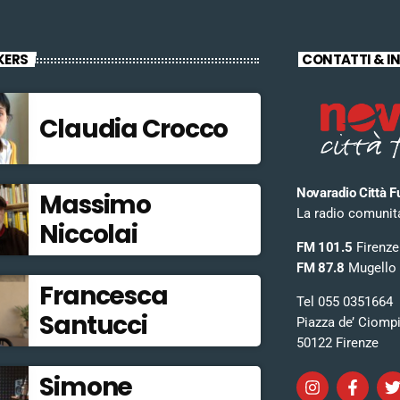
KERS
CONTATTI & I
Claudia Crocco
Novaradio Città F
Massimo
La radio comunitar
Niccolai
FM 101.5
Firenze
FM 87.8
Mugello
Francesca
Tel 055 0351664
Santucci
Piazza de’ Ciomp
50122 Firenze
Simone