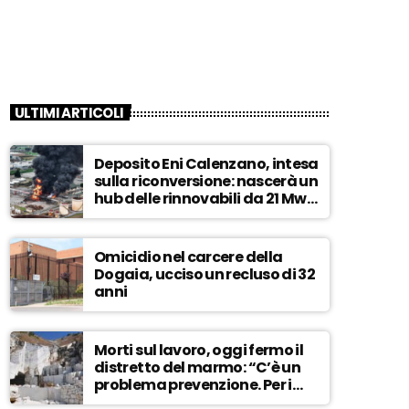
ULTIMI ARTICOLI
Deposito Eni Calenzano, intesa
sulla riconversione: nascerà un
hub delle rinnovabili da 21 Mw –
ASCOLTA
Omicidio nel carcere della
Dogaia, ucciso un recluso di 32
anni
Morti sul lavoro, oggi fermo il
distretto del marmo: “C’è un
problema prevenzione. Per i
controlli, un solo ispettore” –