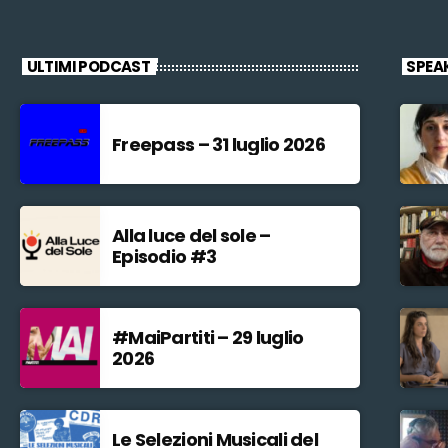
ULTIMI PODCAST
SPEA
Freepass – 31 luglio 2026
Alla luce del sole –
Episodio #3
#MaiPartiti – 29 luglio
2026
Le Selezioni Musicali del