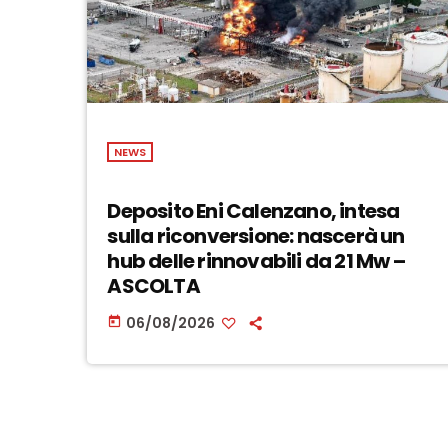
NEWS
Deposito Eni Calenzano, intesa
sulla riconversione: nascerà un
hub delle rinnovabili da 21 Mw –
ASCOLTA
06/08/2026
today