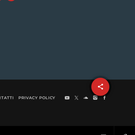
share
email
TATTI
PRIVACY POLICY