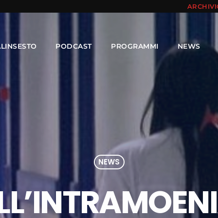
ARCHIV
ALINSESTO
PODCAST
PROGRAMMI
NEWS
NEWS
LL’INTRAMOENI