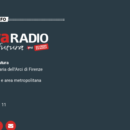
NFO
utura
ia dell’Arci di Firenze
 e area metropolitana
i 11