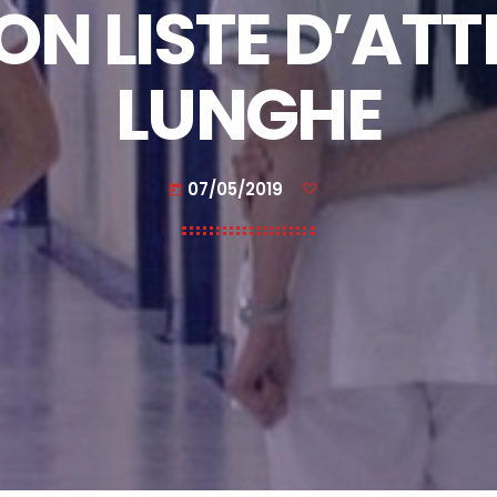
ON LISTE D’AT
LUNGHE
07/05/2019
today