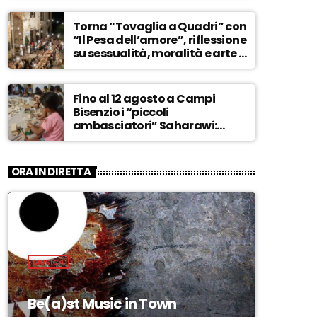
ASCOLTA
Torna “Tovaglia a Quadri” con
“Il Pesa dell’amore”, riflessione
su sessualità, moralità e arte –
ASCOLTA
Fino al 12 agosto a Campi
Bisenzio i “piccoli
ambasciatori” Saharawi:
“Sostenere la loro causa,
Marocco sempre più
invadente” – ASCOLTA
ORA IN DIRETTA
MUSICA
Be(a)st Music in Town