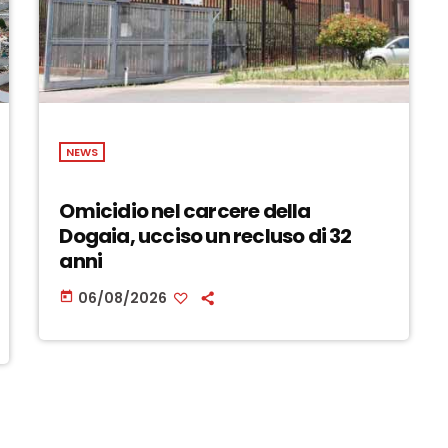
NEWS
Omicidio nel carcere della
Dogaia, ucciso un recluso di 32
anni
06/08/2026
today