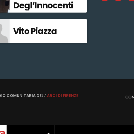
Degl’Innocenti
Vito Piazza
DIO COMUNITARIA DELL'
ARCI DI FIRENZE
CON