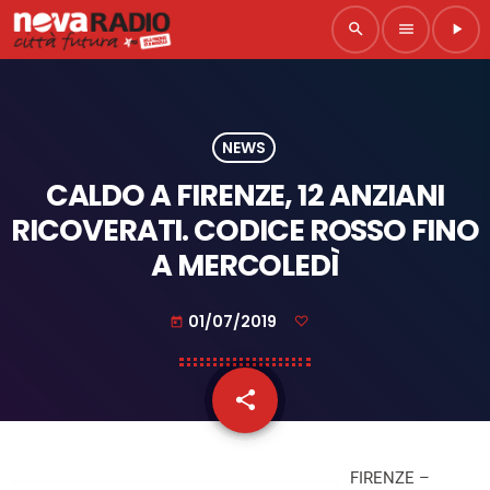
search
menu
play_arrow
NEWS
CALDO A FIRENZE, 12 ANZIANI
RICOVERATI. CODICE ROSSO FINO
A MERCOLEDÌ
01/07/2019
today
share
email
FIRENZE –