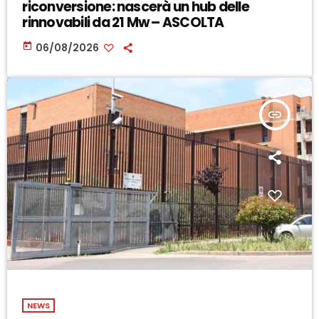
riconversione: nascerà un hub delle
rinnovabili da 21 Mw – ASCOLTA
today
06/08/2026
insert_link
NEWS