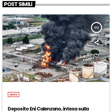
POST SIMILI
insert_link
NEWS
Deposito Eni Calenzano, intesa sulla