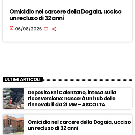
Omicidio nel carcere della Dogaia, ucciso
un recluso di 32 anni
today
06/08/2026
ULTIMI ARTICOLI
Deposito Eni Calenzano, intesa sulla
riconversione: nascerà un hub delle
rinnovabili da 21 Mw – ASCOLTA
Omicidio nel carcere della Dogaia, ucciso
un recluso di 32 anni