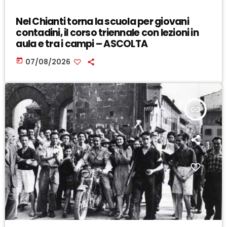
Nel Chianti torna la scuola per giovani
contadini, il corso triennale con lezioni in
aula e tra i campi – ASCOLTA
today
07/08/2026
insert_link