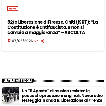
NEWS
82/o Liberazione di Firenze, Chiti (ISRT): “La
Costituzione è antifascista, e non si
cambia a maggioranza” – ASCOLTA
today
07/08/2026
ULTIMI ARTICOLI
Un “11 Agosto” di musica resistente,
podcast e produzioni originali. Novaradio
festeggia in onda la Liberazione di Firenze