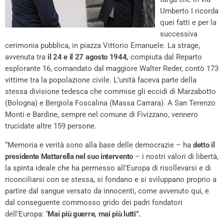
Umberto I ricorda
quei fatti e per la
successiva
cerimonia pubblica, in piazza Vittorio Emanuele. La strage,
avvenuta tra
il 24 e il 27 agosto 1944,
compiuta dal Reparto
esplorante 16, comandato dal maggiore Walter Reder, contò 173
vittime tra la popolazione civile. L’unità faceva parte della
stessa divisione tedesca che commise gli eccidi di Marzabotto
(Bologna) e Bergiola Foscalina (Massa Carrara). A San Terenzo
Monti e Bardine, sempre nel comune di Fivizzano, vennero
trucidate altre 159 persone.
“Memoria e verità sono alla base delle democrazie – ha
detto il
presidente Mattarella nel suo intervento
– i nostri valori di libertà,
la spinta ideale che ha permesso all’Europa di risollevarsi e di
riconciliarsi con se stessa, si fondano e si sviluppano proprio a
partire dal sangue versato da innocenti, come avvenuto qui, e
dal conseguente commosso grido dei padri fondatori
dell’Europa:
‘Mai più guerre, mai più lutti”.