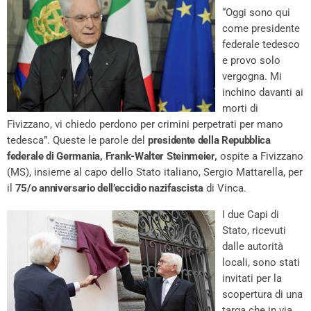
“Oggi sono qui
come presidente
federale tedesco
e provo solo
vergogna. Mi
inchino davanti ai
morti di
Fivizzano, vi chiedo perdono per crimini perpetrati per mano
tedesca”. Queste le parole del
presidente della Repubblica
federale di Germania,
Frank-Walter Steinmeier,
ospite a Fivizzano
(MS), insieme al capo dello Stato italiano, Sergio Mattarella, per
il
75/o anniversario dell’eccidio nazifascista
di Vinca.
I due Capi di
Stato, ricevuti
dalle autorità
locali, sono stati
invitati per la
scopertura di una
targa che in via