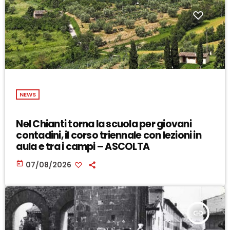
NEWS
Nel Chianti torna la scuola per giovani
contadini, il corso triennale con lezioni in
aula e tra i campi – ASCOLTA
today
07/08/2026
insert_link