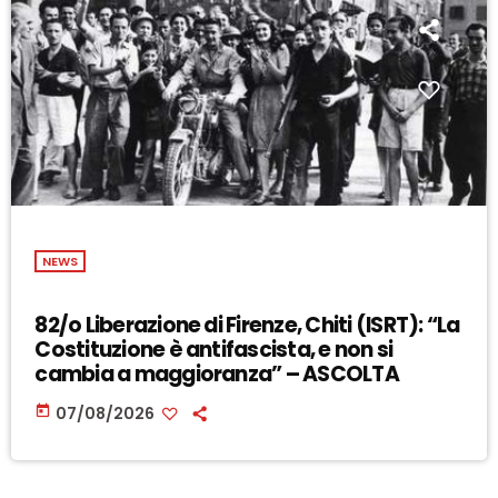
NEWS
82/o Liberazione di Firenze, Chiti (ISRT): “La
Costituzione è antifascista, e non si
cambia a maggioranza” – ASCOLTA
today
07/08/2026