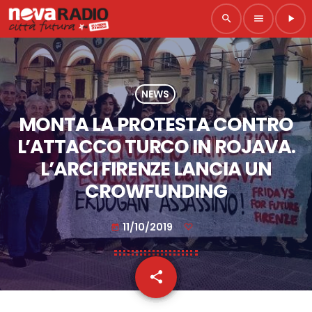
search
menu
play_arrow
NEWS
MONTA LA PROTESTA CONTRO
L’ATTACCO TURCO IN ROJAVA.
L’ARCI FIRENZE LANCIA UN
CROWFUNDING
11/10/2019
today
share
email