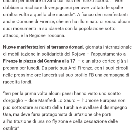
caduto per liberare la Siria dall’Isis nel marzo scorso: “ Non
dobbiamo rischiare di vergognarci per aver voltato le spalle
un’altra volta a quello che succede”. A fianco dei manifestanti
anche Comune di Firenze, che ieri ha illuminato di rosso alcuni
suoi monumenti in solidarietà con la popolazione sotto
attacco, e la Regione Toscana.
Nuove manifestazioni si terranno domani
, giornata internazionale
di mobilitazione in solidarietà del Rojava – l’appuntamento
a
Firenze in piazza del Carmine alla 17
– e un altro corteo già si
prepara per lunedì. Da parte sua Arci Firenze, con i suoi circoli
nelle prossime ore lancerà sul suo profilo FB una campagna di
raccolta fondi.
“Ieri per la prima volta alcuni paesi hanno visto uno scatto
d’orgoglio – dice Manfredi Lo Sauro – l’Unione Europea non
può sottostare ai ricatti della Turchia e avallare il disimpegno
Usa, ma deve farsi protagonista di un’azione che porti
all’isitituzione di una no fly zone e della cessazione delle
ostilità”