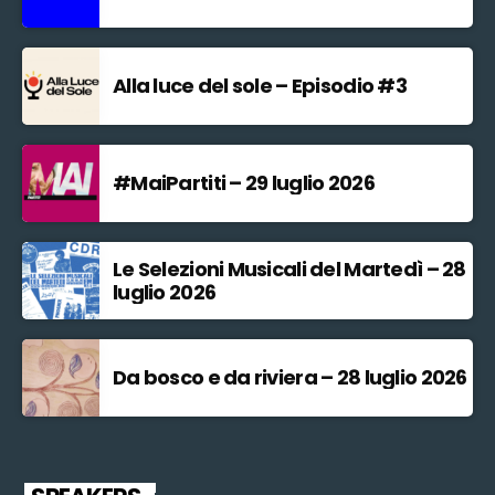
Alla luce del sole – Episodio #3
#MaiPartiti – 29 luglio 2026
Le Selezioni Musicali del Martedì – 28
luglio 2026
Da bosco e da riviera – 28 luglio 2026