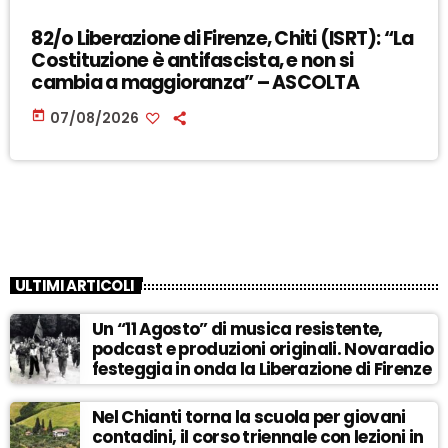
82/o Liberazione di Firenze, Chiti (ISRT): “La
Costituzione è antifascista, e non si
cambia a maggioranza” – ASCOLTA
today
07/08/2026
ULTIMI ARTICOLI
Un “11 Agosto” di musica resistente,
podcast e produzioni originali. Novaradio
festeggia in onda la Liberazione di Firenze
Nel Chianti torna la scuola per giovani
contadini, il corso triennale con lezioni in