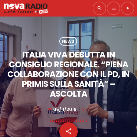
search
menu
play_arrow
NEWS
ITALIA VIVA DEBUTTA IN
CONSIGLIO REGIONALE. “PIENA
COLLABORAZIONE CON IL PD, IN
PRIMIS SULLA SANITÀ” –
ASCOLTA
05/11/2019
today
share
email