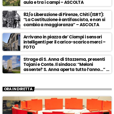
aula e tra i campi – ASCOLTA
82/o Liberazione di Firenze, Chiti (ISRT):
“La Costituzione è antifascista, e non si
cambia a maggioranza” – ASCOLTA
Arrivano in piazza de’ Ciompi i sensori
intelligenti per il carico-scarico merci –
FOTO
Strage di S. Anna di Stazzema, presenti
Tajani e Conte. Il sindaco: “Meloni
assente? S. Anna aperta tutto l’anno…” –
ASCOLTA
ORA IN DIRETTA