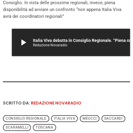
Consiglio. In vista delle prossime regionali, invece, piena
disponibilità ad avviare un confronto “non appena Italia Viva
avrà dei coordinatori regionali”
play_arrow
Italia Viva debutta in Consiglio Regionale. “Piena collaborazione 
Redazione Novaradio
SCRITTO DA:
REDAZIONE NOVARADIO
CONSIGLIO REGIONALE
ITALIA VIVA
MEUCCI
SACCARDI
SCARAMELLI
TOSCANA