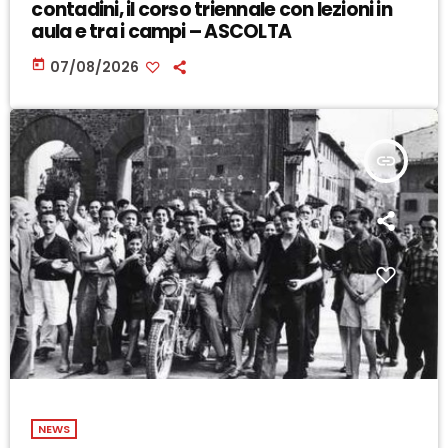
contadini, il corso triennale con lezioni in
aula e tra i campi – ASCOLTA
today
07/08/2026
insert_link
NEWS