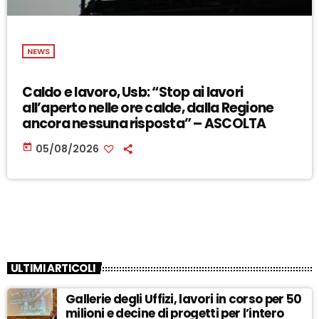
NEWS
Caldo e lavoro, Usb: “Stop ai lavori
all’aperto nelle ore calde, dalla Regione
ancora nessuna risposta” – ASCOLTA
today
05/08/2026
ULTIMI ARTICOLI
Gallerie degli Uffizi, lavori in corso per 50
milioni e decine di progetti per l’intero