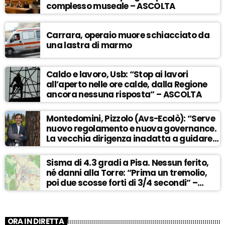
complesso museale – ASCOLTA
Carrara, operaio muore schiacciato da
una lastra di marmo
Caldo e lavoro, Usb: “Stop ai lavori
all’aperto nelle ore calde, dalla Regione
ancora nessuna risposta” – ASCOLTA
Montedomini, Pizzolo (Avs-Ecolò): “Serve
nuovo regolamento e nuova governance.
La vecchia dirigenza inadatta a guidare
la svolta” – ASCOLTA
Sisma di 4.3 gradi a Pisa. Nessun ferito,
né danni alla Torre: “Prima un tremolio,
poi due scosse forti di 3/4 secondi” –
ASCOLTA
ORA IN DIRETTA