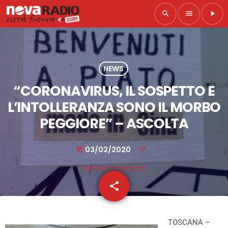
search
menu
play_arrow
NEWS
“CORONAVIRUS, IL SOSPETTO E
L’INTOLLERANZA SONO IL MORBO
PEGGIORE” – ASCOLTA
03/02/2020
today
share
email
TOSCANA –