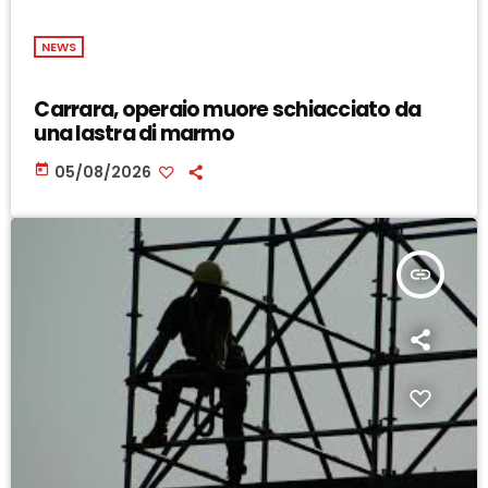
NEWS
Carrara, operaio muore schiacciato da
una lastra di marmo
today
05/08/2026
insert_link