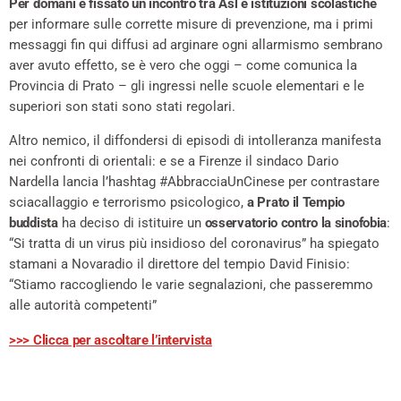
Per
domani è fissato un incontro tra Asl e istituzioni scolastiche
per informare sulle corrette misure di prevenzione, ma i primi
messaggi fin qui diffusi ad arginare ogni allarmismo sembrano
aver avuto effetto, se è vero che oggi – come comunica la
Provincia di Prato – gli ingressi nelle scuole elementari e le
superiori son stati sono stati regolari.
Altro nemico, il diffondersi di episodi di intolleranza manifesta
nei confronti di orientali: e se a Firenze il sindaco Dario
Nardella lancia l’hashtag #AbbracciaUnCinese per contrastare
sciacallaggio e terrorismo psicologico,
a Prato il Tempio
buddista
ha deciso di istituire un
osservatorio contro la sinofobia
:
“Si tratta di un virus più insidioso del coronavirus” ha spiegato
stamani a Novaradio il direttore del tempio David Finisio:
“Stiamo raccogliendo le varie segnalazioni, che passeremmo
alle autorità competenti”
>>> Clicca per ascoltare l’intervista