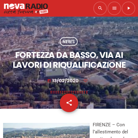
search
menu
play_arrow
NEWS
FORTEZZA DA BASSO, VIA AI
LAVORI DI RIQUALIFICAZIONE
13/02/2020
today
share
email
FIRENZE – Con
l’allestimento del