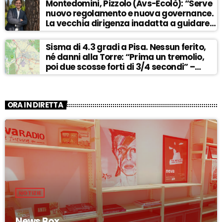
Montedomini, Pizzolo (Avs-Ecolò): “Serve
nuovo regolamento e nuova governance.
La vecchia dirigenza inadatta a guidare
la svolta” – ASCOLTA
Sisma di 4.3 gradi a Pisa. Nessun ferito,
né danni alla Torre: “Prima un tremolio,
poi due scosse forti di 3/4 secondi” –
ASCOLTA
ORA IN DIRETTA
NOTIZIE
News Box