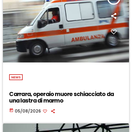
NEWS
Carrara, operaio muore schiacciato da
una lastra di marmo
today
05/08/2026