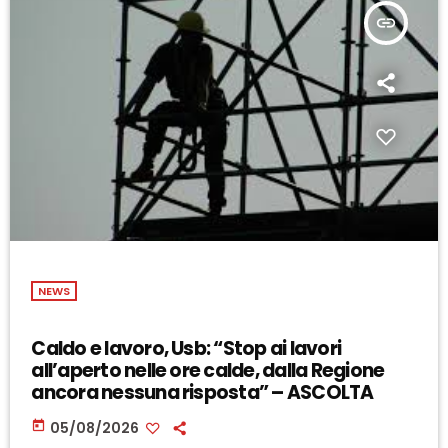
insert_link
NEWS
Caldo e lavoro, Usb: “Stop ai lavori
all’aperto nelle ore calde, dalla Regione
ancora nessuna risposta” – ASCOLTA
today
05/08/2026