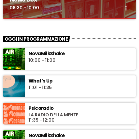
more_vert
08:30 - 10:00
News Box
close
Notizie e approfondimenti sull'attualità a cura della
OGGI IN PROGRAMMAZIONE
redazione giornalistica di Novaradio
"News Box" uno sguardo quotidiano sull'attualità con
NovaMilkShake
approfondimenti e interviste a cura della redazione giornalistica
10:00 - 11:00
di Novaradio. In conduzione Riccardo Pinzauti.
What’s Up
11:01 - 11:35
Psicoradio
LA RADIO DELLA MENTE
11:35 - 12:00
NovaMilkShake