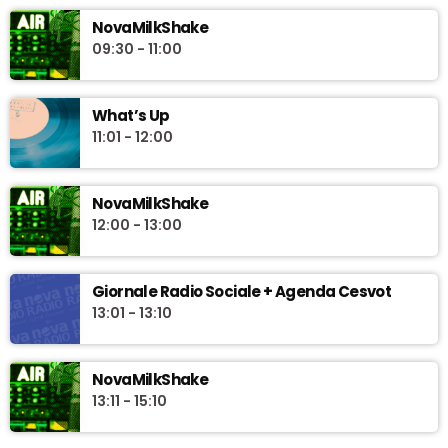
"News Box" uno sguardo quotidiano sull'attualità con
NovaMilkShake
approfondimenti e interviste a cura della redazione giornalistica
09:30 - 11:00
di Novaradio. In conduzione Riccardo Pinzauti.
What’s Up
11:01 - 12:00
NovaMilkShake
12:00 - 13:00
Giornale Radio Sociale + Agenda Cesvot
13:01 - 13:10
NovaMilkShake
13:11 - 15:10