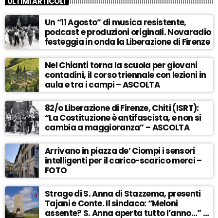
ULTIMI ARTICOLI
Un “11 Agosto” di musica resistente,
podcast e produzioni originali. Novaradio
festeggia in onda la Liberazione di Firenze
Nel Chianti torna la scuola per giovani
contadini, il corso triennale con lezioni in
aula e tra i campi – ASCOLTA
82/o Liberazione di Firenze, Chiti (ISRT):
“La Costituzione è antifascista, e non si
cambia a maggioranza” – ASCOLTA
Arrivano in piazza de’ Ciompi i sensori
intelligenti per il carico-scarico merci –
FOTO
Strage di S. Anna di Stazzema, presenti
Tajani e Conte. Il sindaco: “Meloni
assente? S. Anna aperta tutto l’anno…” –