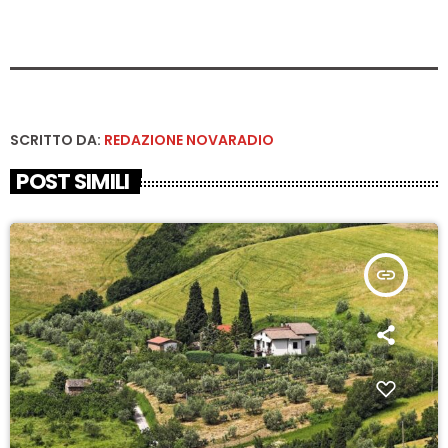
SCRITTO DA:
REDAZIONE NOVARADIO
POST SIMILI
insert_link