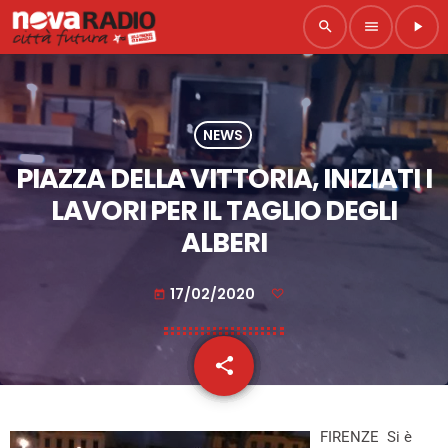
search
menu
play_arrow
NEWS
PIAZZA DELLA VITTORIA, INIZIATI I
LAVORI PER IL TAGLIO DEGLI
ALBERI
17/02/2020
today
share
email
FIRENZE
Si è