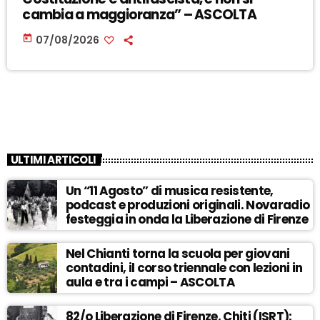
cambia a maggioranza” – ASCOLTA
today
07/08/2026
ULTIMI ARTICOLI
Un “11 Agosto” di musica resistente,
podcast e produzioni originali. Novaradio
festeggia in onda la Liberazione di Firenze
Nel Chianti torna la scuola per giovani
contadini, il corso triennale con lezioni in
aula e tra i campi – ASCOLTA
82/o Liberazione di Firenze, Chiti (ISRT):