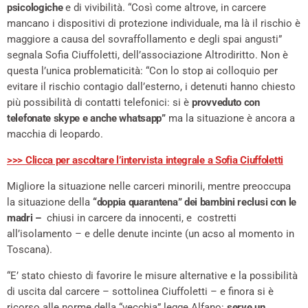
psicologiche
e di vivibilità. “Così come altrove, in carcere
mancano i dispositivi di protezione individuale, ma là il rischio è
maggiore a causa del sovraffollamento e degli spai angusti”
segnala Sofia Ciuffoletti, dell’associazione Altrodiritto. Non è
questa l’unica problematicità: “Con lo stop ai colloquio per
evitare il rischio contagio dall’esterno, i detenuti hanno chiesto
più possibilità di contatti telefonici: si è
provveduto con
telefonate skype e anche whatsapp”
ma la situazione è ancora a
macchia di leopardo.
>>> Clicca per ascoltare l’intervista integrale a Sofia Ciuffoletti
Migliore la situazione nelle carceri minorili, mentre preoccupa
la situazione della
“doppia quarantena” dei bambini reclusi con le
madri –
chiusi in carcere da innocenti, e costretti
all’isolamento – e delle denute incinte (un acso al momento in
Toscana).
“E’ stato chiesto di favorire le misure alternative e la possibilità
di uscita dal carcere – sottolinea Ciuffoletti – e finora si è
ricorso alle norme della “vecchia” legge Alfano:
serve un