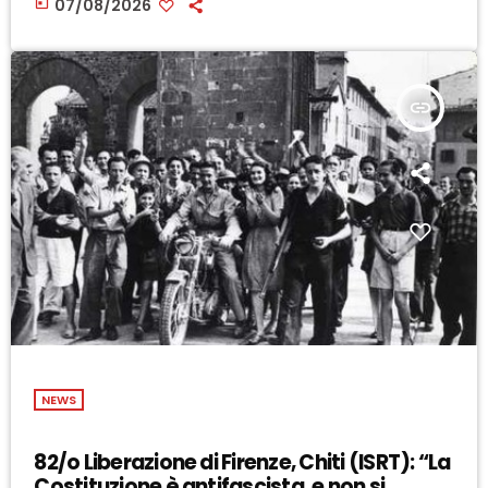
today
07/08/2026
insert_link
NEWS
82/o Liberazione di Firenze, Chiti (ISRT): “La
Costituzione è antifascista, e non si