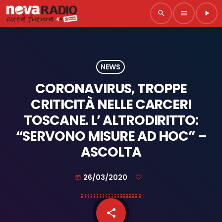
search
menu
play_arrow
NEWS
CORONAVIRUS, TROPPE
CRITICITÀ NELLE CARCERI
TOSCANE. L’ ALTRODIRITTO:
“SERVONO MISURE AD HOC” –
ASCOLTA
26/03/2020
today
share
email