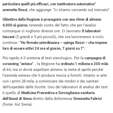
particolare quelli più efficaci, con inattivatore automatico”
ammette Rossi
, che aggiunge: “Li stiamo cercando sul mercato”.
Obiettivo della Regione è proseguire con una ritmo di almeno
4.000 al giorno
, tenendo conto del fatto che per l’analisi
comunque ci vogliono diverse ore. Ci lavorano
8 laboratori
toscani
(3 grandi e 5 più piccoli)
,
che ora lavoreranno a ciclo
continuo:
“Ho firmato un’ordinanza – spiega Rossi – che impone
loro di essere attivi 24 ore al giorno, 7 giorni su 7”.
Più rapido è il sistema di test sierologico. Per la
campagna di
screening “esteso”
, la Regione ha
ordinato 1 milione e 200 mila
di kit, ma si dovrà aspettare almeno la metà di aprile perché
l’azienda senese che li produce riesca a fornirli. Intanto si arte
con i primi 28 mila, a cominciare dai medici e dai sanitari
dell’ospedale delle Scotte. Uno dei laboratori di analisi dei test
è quello di
Medicina Preventiva e Sorveglianza sanitaria
dell’Aousl di Siena
diretto dalla dottoressa
Simonetta Fabrizi
(fonte: Asl Siena).