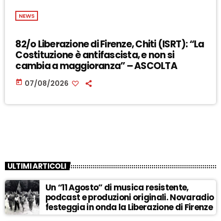
NEWS
82/o Liberazione di Firenze, Chiti (ISRT): “La
Costituzione è antifascista, e non si
cambia a maggioranza” – ASCOLTA
today
07/08/2026
ULTIMI ARTICOLI
Un “11 Agosto” di musica resistente,
podcast e produzioni originali. Novaradio
festeggia in onda la Liberazione di Firenze