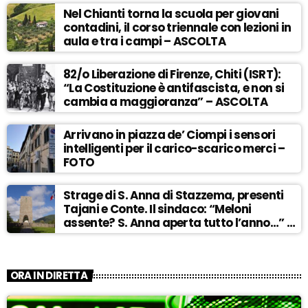
Nel Chianti torna la scuola per giovani
contadini, il corso triennale con lezioni in
aula e tra i campi – ASCOLTA
82/o Liberazione di Firenze, Chiti (ISRT):
“La Costituzione è antifascista, e non si
cambia a maggioranza” – ASCOLTA
Arrivano in piazza de’ Ciompi i sensori
intelligenti per il carico-scarico merci –
FOTO
Strage di S. Anna di Stazzema, presenti
Tajani e Conte. Il sindaco: “Meloni
assente? S. Anna aperta tutto l’anno…” –
ASCOLTA
ORA IN DIRETTA