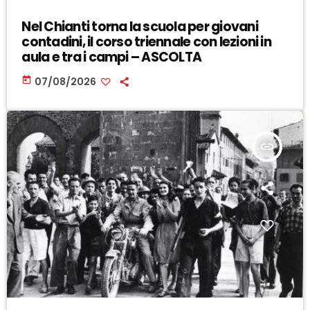
Nel Chianti torna la scuola per giovani
contadini, il corso triennale con lezioni in
aula e tra i campi – ASCOLTA
today
07/08/2026
insert_link