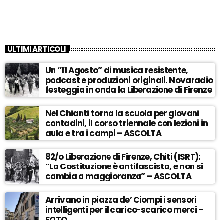
ULTIMI ARTICOLI
Un “11 Agosto” di musica resistente,
podcast e produzioni originali. Novaradio
festeggia in onda la Liberazione di Firenze
Nel Chianti torna la scuola per giovani
contadini, il corso triennale con lezioni in
aula e tra i campi – ASCOLTA
82/o Liberazione di Firenze, Chiti (ISRT):
“La Costituzione è antifascista, e non si
cambia a maggioranza” – ASCOLTA
Arrivano in piazza de’ Ciompi i sensori
intelligenti per il carico-scarico merci –
FOTO