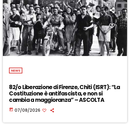
NEWS
82/o Liberazione di Firenze, Chiti (ISRT): “La
Costituzione è antifascista, e non si
cambia a maggioranza” – ASCOLTA
today
07/08/2026