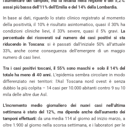
l’aumentare dei tamponi, ma la letalità nella regione è del 5,2%:
assai più bassa dell’11% dell’Emilia e del 14% della Lombardia.
In base ai dati, riguardo lo stato clinico registrato al momento
della positività, il 10% è risultato asintomatico, quasi il 30% ha
condizioni cliniche lievi, il 33% severe, quasi il 5% gravi.
La
percentuale dei ricoverati sul numero dei casi positivi si sta
riducendo in Toscana
: si è passati dall’iniziale 50% all’attuale
33%, anche come conseguenza dell’emergere di un maggio
numero di casi lievi.
Tra i casi positivi toscani, il 55% sono maschi e solo il 14% del
totale ha meno di 40 anni.
L’epidemia sembra circolare in modo
differenziato nei territori: l’Asl Toscana nord ovest è senza
dubbio la più colpita – 14 casi per 10.000 abitanti contro 9 su 10
mila delle altre due Asl.
L’incremento medio giornaliero dei nuovi casi nell’ultima
settimana è stato del 12%, ma dipende anche dall’aumento dei
tamponi effettuati:
da una media 114 al giorno ad inizio marzo, a
oltre 1.900 al giorno nella scorsa settimana, e i laboratori per le