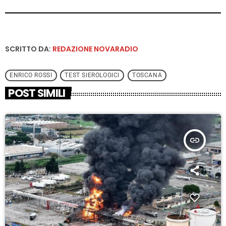
SCRITTO DA:
REDAZIONE NOVARADIO
ENRICO ROSSI
TEST SIEROLOGICI
TOSCANA
POST SIMILI
insert_link