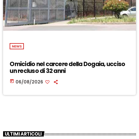
NEWS
Omicidio nel carcere della Dogaia, ucciso
un recluso di 32 anni
today
06/08/2026
ULTIMI ARTICOLI