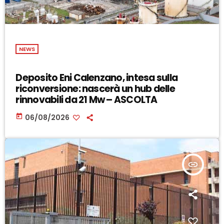
NEWS
Deposito Eni Calenzano, intesa sulla
riconversione: nascerà un hub delle
rinnovabili da 21 Mw – ASCOLTA
today
06/08/2026
insert_link