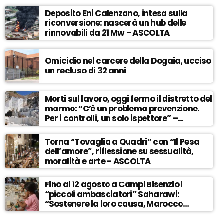
Deposito Eni Calenzano, intesa sulla
riconversione: nascerà un hub delle
rinnovabili da 21 Mw – ASCOLTA
Omicidio nel carcere della Dogaia, ucciso
un recluso di 32 anni
Morti sul lavoro, oggi fermo il distretto del
marmo: “C’è un problema prevenzione.
Per i controlli, un solo ispettore” –
ASCOLTA
Torna “Tovaglia a Quadri” con “Il Pesa
dell’amore”, riflessione su sessualità,
moralità e arte – ASCOLTA
Fino al 12 agosto a Campi Bisenzio i
“piccoli ambasciatori” Saharawi:
“Sostenere la loro causa, Marocco
sempre più invadente” – ASCOLTA