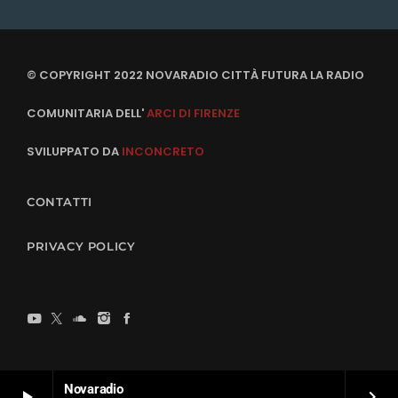
© COPYRIGHT 2022 NOVARADIO CITTÀ FUTURA LA RADIO
COMUNITARIA DELL'
ARCI DI FIRENZE
SVILUPPATO DA
INCONCRETO
CONTATTI
PRIVACY POLICY
Novaradio
play_arrow
keyboard_arrow_right