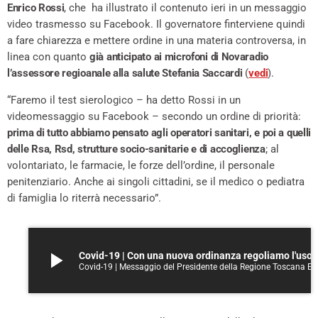
Enrico Rossi
, che ha illustrato il contenuto ieri in un messaggio
video trasmesso su Facebook. Il governatore finterviene quindi
a fare chiarezza e mettere ordine in una materia controversa, in
linea con quanto
già anticipato ai microfoni di Novaradio
l’assessore regioanale alla salute Stefania Saccardi
(
vedi
).
“Faremo il test sierologico – ha detto Rossi in un
videomessaggio su Facebook – secondo un ordine di priorità:
prima di tutto abbiamo pensato agli operatori sanitari, e poi a quelli
delle Rsa, Rsd, strutture socio-sanitarie e di accoglienza
; al
volontariato, le farmacie, le forze dell’ordine, il personale
penitenziario. Anche ai singoli cittadini, se il medico o pediatra
di famiglia lo riterrà necessario”.
play_arrow
Covid-19 | Con una nuova ordinanza regol
Covid-19 | Messaggio del Presidente della Regione Toscana Enrico Rossi - 3 aprile 2020