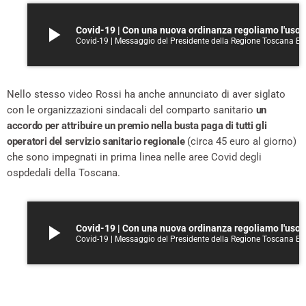
play_arrow
Covid-19 | Con una nuova ordinanza regol
Covid-19 | Messaggio del Presidente della Regione Toscana Enrico Rossi - 3 aprile 2020
Nello stesso video Rossi ha anche annunciato di aver siglato
con le organizzazioni sindacali del comparto sanitario
un
accordo per attribuire un premio nella busta paga di tutti gli
operatori del servizio sanitario regionale
(circa 45 euro al giorno)
che sono impegnati in prima linea nelle aree Covid degli
ospdedali della Toscana.
play_arrow
Covid-19 | Con una nuova ordinanza regol
Covid-19 | Messaggio del Presidente della Regione Toscana Enrico Rossi - 3 aprile 2020