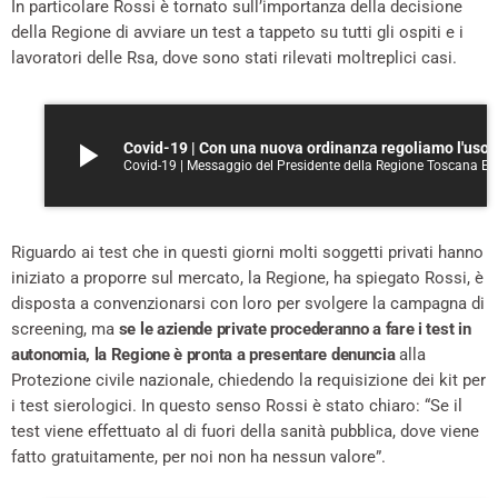
In particolare Rossi è tornato sull’importanza della decisione
della Regione di avviare un test a tappeto su tutti gli ospiti e i
lavoratori delle Rsa, dove sono stati rilevati moltreplici casi.
play_arrow
Covid-19 | Con una nuova ordinanza regol
Covid-19 | Messaggio del Presidente della Regione Toscana Enrico Rossi - 3 aprile 2020
Riguardo ai test che in questi giorni molti soggetti privati hanno
iniziato a proporre sul mercato, la Regione, ha spiegato Rossi, è
disposta a convenzionarsi con loro per svolgere la campagna di
screening, ma
se le aziende private procederanno a fare i test in
autonomia, la Regione è pronta a presentare denuncia
alla
Protezione civile nazionale, chiedendo la requisizione dei kit per
i test sierologici. In questo senso Rossi è stato chiaro: “Se il
test viene effettuato al di fuori della sanità pubblica, dove viene
fatto gratuitamente, per noi non ha nessun valore”.