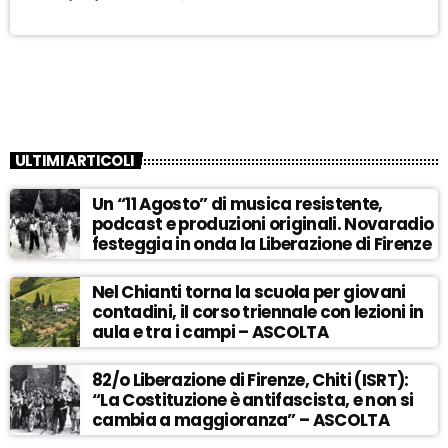
ULTIMI ARTICOLI
Un “11 Agosto” di musica resistente,
podcast e produzioni originali. Novaradio
festeggia in onda la Liberazione di Firenze
Nel Chianti torna la scuola per giovani
contadini, il corso triennale con lezioni in
aula e tra i campi – ASCOLTA
82/o Liberazione di Firenze, Chiti (ISRT):
“La Costituzione è antifascista, e non si
cambia a maggioranza” – ASCOLTA