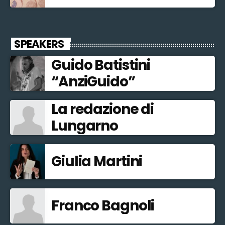
SPEAKERS
Guido Batistini
“AnziGuido”
La redazione di
Lungarno
Giulia Martini
Franco Bagnoli