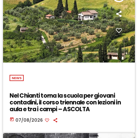
NEWS
Nel Chianti torna la scuola per giovani
contadini, il corso triennale con lezioni in
aula e tra i campi – ASCOLTA
today
07/08/2026