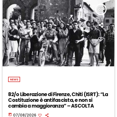
insert_link
NEWS
82/o Liberazione di Firenze, Chiti (ISRT): “La
Costituzione è antifascista, e non si
cambia a maggioranza” – ASCOLTA
today
07/08/2026