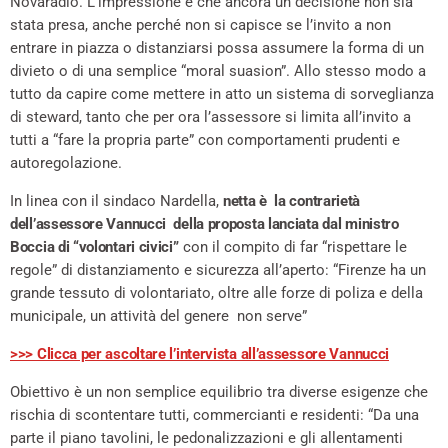
Novaradio. L’impressione è che ancora un decisione non sia
stata presa, anche perché non si capisce se l’invito a non
entrare in piazza o distanziarsi possa assumere la forma di un
divieto o di una semplice “moral suasion”. Allo stesso modo a
tutto da capire come mettere in atto un sistema di sorveglianza
di steward, tanto che per ora l’assessore si limita all’invito a
tutti a “fare la propria parte” con comportamenti prudenti e
autoregolazione.
In linea con il sindaco Nardella,
netta è la contrarietà
dell’assessore Vannucci della proposta lanciata dal ministro
Boccia di “volontari civici”
con il compito di far “rispettare le
regole” di distanziamento e sicurezza all’aperto: “Firenze ha un
grande tessuto di volontariato, oltre alle forze di poliza e della
municipale, un attività del genere non serve”
>>> Clicca per ascoltare l’intervista all’assessore Vannucci
Obiettivo è un non semplice equilibrio tra diverse esigenze che
rischia di scontentare tutti, commercianti e residenti: “Da una
parte il piano tavolini, le pedonalizzazioni e gli allentamenti