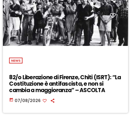
NEWS
82/o Liberazione di Firenze, Chiti (ISRT): “La
Costituzione è antifascista, e non si
cambia a maggioranza” – ASCOLTA
today
07/08/2026