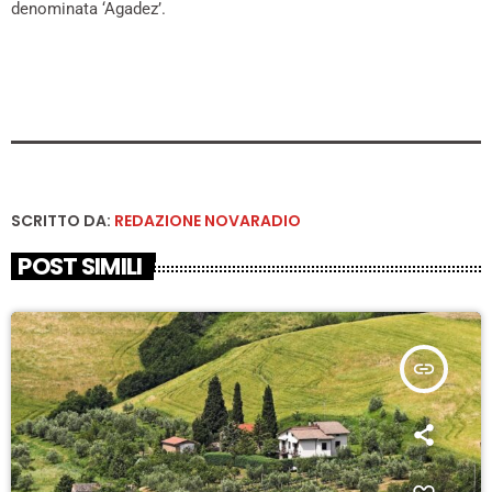
denominata ‘Agadez’.
SCRITTO DA:
REDAZIONE NOVARADIO
POST SIMILI
insert_link