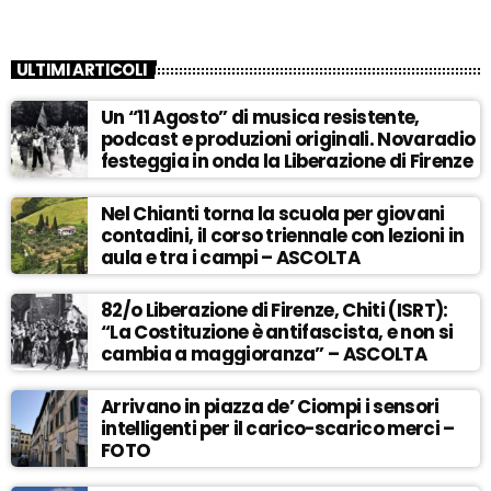
ULTIMI ARTICOLI
Un “11 Agosto” di musica resistente,
podcast e produzioni originali. Novaradio
festeggia in onda la Liberazione di Firenze
Nel Chianti torna la scuola per giovani
contadini, il corso triennale con lezioni in
aula e tra i campi – ASCOLTA
82/o Liberazione di Firenze, Chiti (ISRT):
“La Costituzione è antifascista, e non si
cambia a maggioranza” – ASCOLTA
Arrivano in piazza de’ Ciompi i sensori
intelligenti per il carico-scarico merci –
FOTO