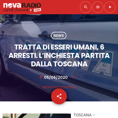
search
menu
play_arrow
NEWS
TRATTA DI ESSERI UMANI, 6
ARRESTI. L’INCHIESTA PARTITA
DALLA TOSCANA
05/06/2020
today
share
email
TOSCANA –