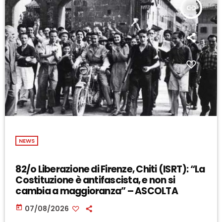
insert_link
NEWS
82/o Liberazione di Firenze, Chiti (ISRT): “La
Costituzione è antifascista, e non si
cambia a maggioranza” – ASCOLTA
today
07/08/2026