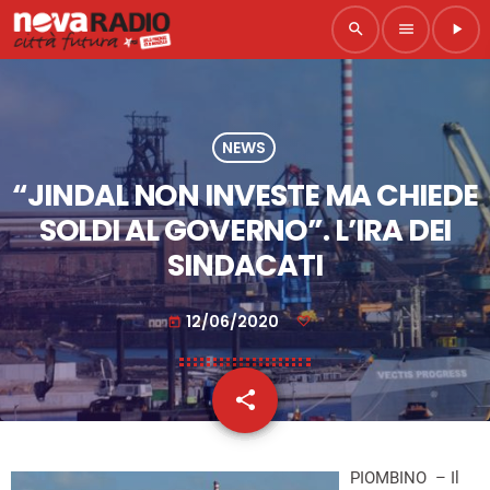
search
menu
play_arrow
NEWS
“JINDAL NON INVESTE MA CHIEDE
SOLDI AL GOVERNO”. L’IRA DEI
SINDACATI
12/06/2020
today
share
email
PIOMBINO – Il