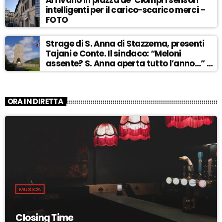
Arrivano in piazza de’ Ciompi i sensori
intelligenti per il carico-scarico merci –
FOTO
Strage di S. Anna di Stazzema, presenti
Tajani e Conte. Il sindaco: “Meloni
assente? S. Anna aperta tutto l’anno…” –
ASCOLTA
ORA IN DIRETTA
MUSICA
Closing Time