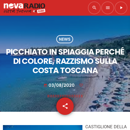
search
menu
play_arrow
NEWS
PICCHIATO IN SPIAGGIA PERCHÉ
DI COLORE, RAZZISMO SULLA
COSTA TOSCANA
03/08/2020
today
share
email
CASTIGLIONE DELLA