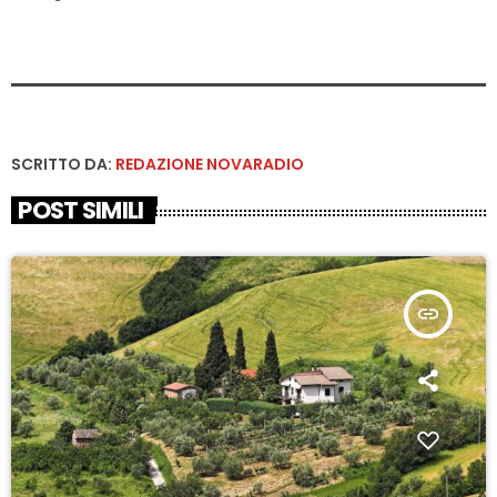
SCRITTO DA:
REDAZIONE NOVARADIO
POST SIMILI
insert_link