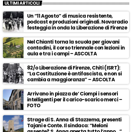
ULTIMI ARTICOLI
Un “11 Agosto” di musica resistente,
podcast e produzioni originali. Novaradio
festeggia in onda la Liberazione di Firenze
Nel Chianti torna la scuola per giovani
contadini, il corso triennale con lezioni in
aula e tra i campi – ASCOLTA
82/o Liberazione di Firenze, Chiti (ISRT):
“La Costituzione è antifascista, e non si
cambia a maggioranza” – ASCOLTA
Arrivano in piazza de’ Ciompi i sensori
intelligenti per il carico-scarico merci –
FOTO
Strage di S. Anna di Stazzema, presenti
Tajani e Conte. Il sindaco: “Meloni
assente? S. Anna aperta tutto l’anno…” –