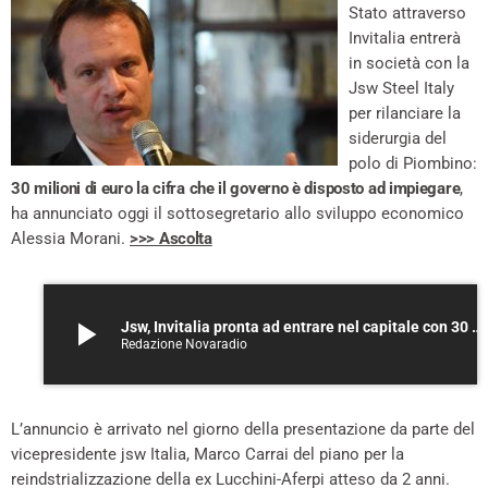
Stato attraverso
Invitalia entrerà
in società con la
Jsw Steel Italy
per rilanciare la
siderurgia del
polo di Piombino:
30 milioni di euro la cifra che il governo è disposto ad impiegare
,
ha annunciato oggi il sottosegretario allo sviluppo economico
Alessia Morani.
>>> Ascolta
play_arrow
Jsw, Invitalia pronta ad entrare nel capitale con 30 milioni – ASCOLTA
Redazione Novaradio
L’annuncio è arrivato nel giorno della presentazione da parte del
vicepresidente jsw Italia, Marco Carrai del piano per la
reindstrializzazione della ex Lucchini-Aferpi atteso da 2 anni.