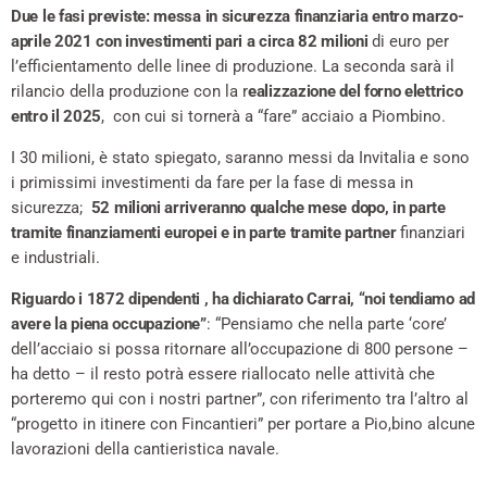
Due le fasi previste: messa in sicurezza finanziaria entro marzo-
aprile 2021 con investimenti pari a circa 82 milioni
di euro per
l’efficientamento delle linee di produzione. La seconda sarà il
rilancio della produzione con la r
ealizzazione del forno elettrico
entro il 2025
, con cui si tornerà a “fare” acciaio a Piombino.
I 30 milioni, è stato spiegato, saranno messi da Invitalia e sono
i primissimi investimenti da fare per la fase di messa in
sicurezza;
52 milioni arriveranno qualche mese dopo, in parte
tramite finanziamenti europei e in parte tramite partner
finanziari
e industriali.
Riguardo i 1872 dipendenti , ha dichiarato Carrai, “noi tendiamo ad
avere la piena occupazione”
: “Pensiamo che nella parte ‘core’
dell’acciaio si possa ritornare all’occupazione di 800 persone –
ha detto – il resto potrà essere riallocato nelle attività che
porteremo qui con i nostri partner”, con riferimento tra l’altro al
“progetto in itinere con Fincantieri” per portare a Pio,bino alcune
lavorazioni della cantieristica navale.