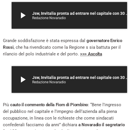
play_arrow
Jsw, Invitalia pronta ad entrare nel capitale con 30 milioni – ASCOLTA
Redazione Novaradio
Grande soddisfazione è stata espressa dal
governatore Enrico
Rossi
, che ha rivendicato come la Regione s sia battuta per il
rilancio del polo industriale e del porto.
>>> Ascolta
play_arrow
Jsw, Invitalia pronta ad entrare nel capitale con 30 milioni – ASCOLTA
Redazione Novaradio
Più
cauto il commento della Fiom di Piombino
: “Bene l’ingresso
del pubblico nel capitale e l’impegno dell’azienda alla piena
occupazione, in linea con le richieste che come sindacati
confederali facciamo da anni” dichiara
a Novaradio il segretario