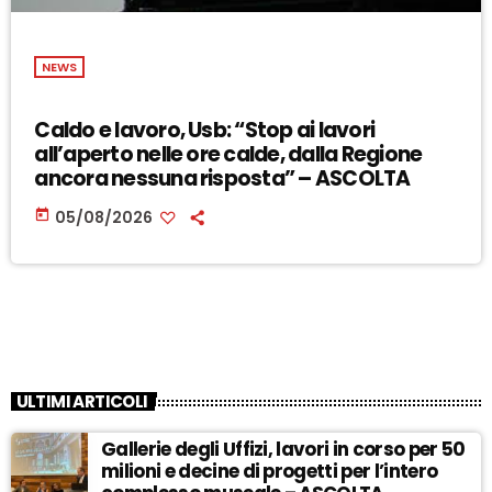
NEWS
Caldo e lavoro, Usb: “Stop ai lavori
all’aperto nelle ore calde, dalla Regione
ancora nessuna risposta” – ASCOLTA
today
05/08/2026
ULTIMI ARTICOLI
Gallerie degli Uffizi, lavori in corso per 50
milioni e decine di progetti per l’intero