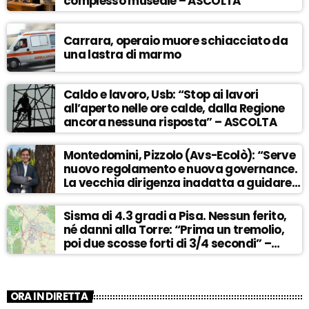
complesso museale – ASCOLTA
Carrara, operaio muore schiacciato da
una lastra di marmo
Caldo e lavoro, Usb: “Stop ai lavori
all’aperto nelle ore calde, dalla Regione
ancora nessuna risposta” – ASCOLTA
Montedomini, Pizzolo (Avs-Ecolò): “Serve
nuovo regolamento e nuova governance.
La vecchia dirigenza inadatta a guidare
la svolta” – ASCOLTA
Sisma di 4.3 gradi a Pisa. Nessun ferito,
né danni alla Torre: “Prima un tremolio,
poi due scosse forti di 3/4 secondi” –
ASCOLTA
ORA IN DIRETTA