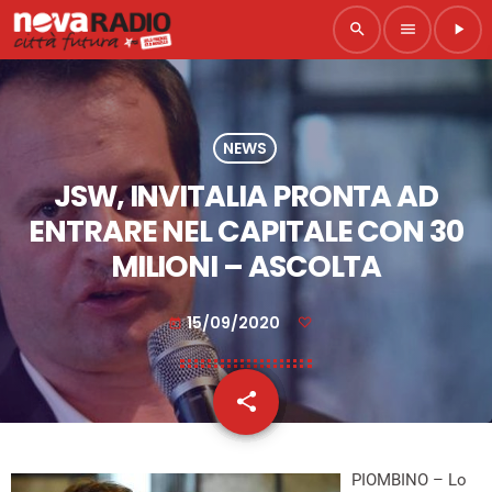
search
menu
play_arrow
NEWS
JSW, INVITALIA PRONTA AD
ENTRARE NEL CAPITALE CON 30
MILIONI – ASCOLTA
15/09/2020
today
share
email
PIOMBINO – Lo