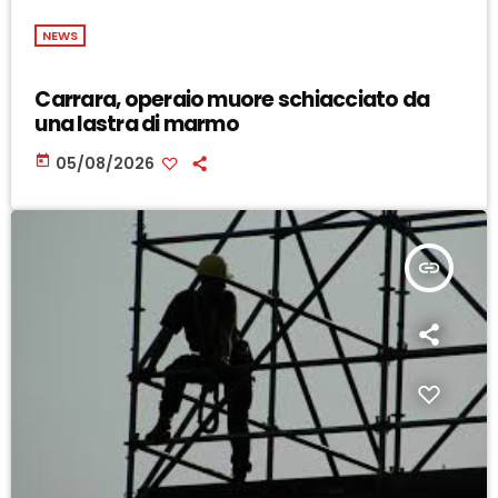
NEWS
Carrara, operaio muore schiacciato da
una lastra di marmo
today
05/08/2026
insert_link