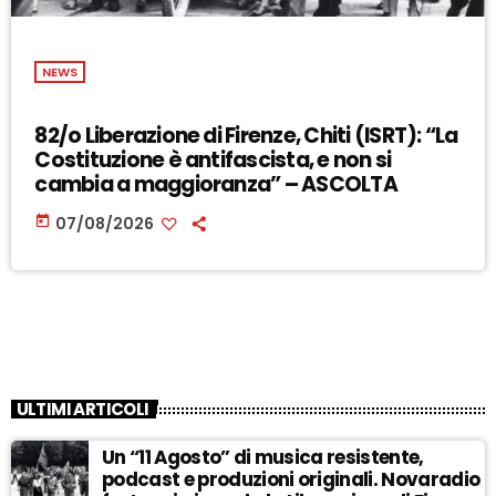
NEWS
82/o Liberazione di Firenze, Chiti (ISRT): “La
Costituzione è antifascista, e non si
cambia a maggioranza” – ASCOLTA
today
07/08/2026
ULTIMI ARTICOLI
Un “11 Agosto” di musica resistente,
podcast e produzioni originali. Novaradio