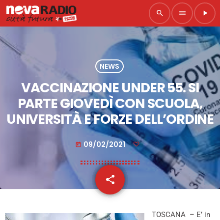
search
menu
play_arrow
NEWS
VACCINAZIONE UNDER 55. SI
PARTE GIOVEDÌ CON SCUOLA,
UNIVERSITÀ E FORZE DELL’ORDINE
09/02/2021
today
share
email
TOSCANA – E’ in