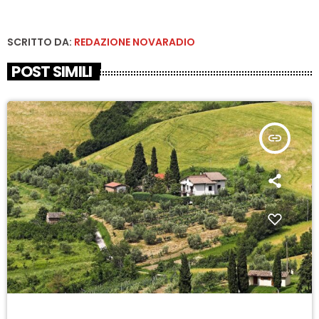
SCRITTO DA:
REDAZIONE NOVARADIO
POST SIMILI
insert_link