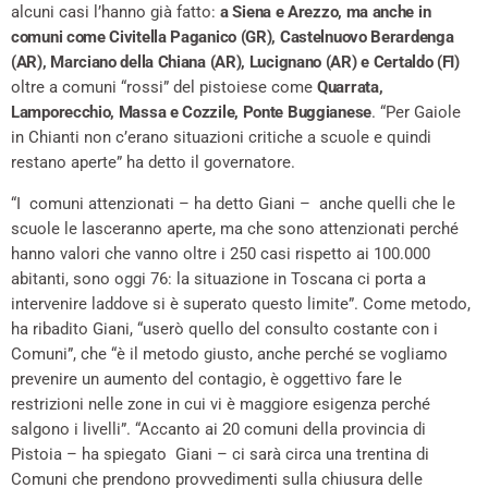
alcuni casi l’hanno già fatto:
a Siena e Arezzo, ma anche in
comuni come Civitella Paganico (GR), Castelnuovo Berardenga
(AR), Marciano della Chiana (AR), Lucignano (AR) e Certaldo (FI)
oltre a comuni “rossi” del pistoiese come
Quarrata,
Lamporecchio, Massa e Cozzile, Ponte Buggianese
. “Per Gaiole
in Chianti non c’erano situazioni critiche a scuole e quindi
restano aperte” ha detto il governatore.
“I comuni attenzionati – ha detto Giani – anche quelli che le
scuole le lasceranno aperte, ma che sono attenzionati perché
hanno valori che vanno oltre i 250 casi rispetto ai 100.000
abitanti, sono oggi 76: la situazione in Toscana ci porta a
intervenire laddove si è superato questo limite”. Come metodo,
ha ribadito Giani, “userò quello del consulto costante con i
Comuni”, che “è il metodo giusto, anche perché se vogliamo
prevenire un aumento del contagio, è oggettivo fare le
restrizioni nelle zone in cui vi è maggiore esigenza perché
salgono i livelli”. “Accanto ai 20 comuni della provincia di
Pistoia – ha spiegato Giani – ci sarà circa una trentina di
Comuni che prendono provvedimenti sulla chiusura delle