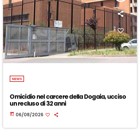
NEWS
Omicidio nel carcere della Dogaia, ucciso
un recluso di 32 anni
today
06/08/2026