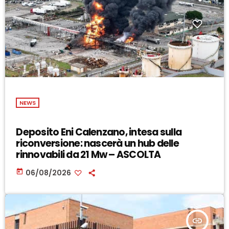
NEWS
Deposito Eni Calenzano, intesa sulla
riconversione: nascerà un hub delle
rinnovabili da 21 Mw – ASCOLTA
today
06/08/2026
insert_link