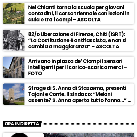
Nel Chianti torna la scuola per giovani
contadini, il corso triennale con lezioni in
aula e tra i campi – ASCOLTA
82/o Liberazione di Firenze, Chiti (ISRT):
“La Costituzione è antifascista, e non si
cambia a maggioranza” – ASCOLTA
Arrivano in piazza de’ Ciompi i sensori
intelligenti per il carico-scarico merci –
FOTO
Strage di S. Anna di Stazzema, presenti
Tajani e Conte. Il sindaco: “Meloni
assente? S. Anna aperta tutto l’anno…” –
ASCOLTA
ORA IN DIRETTA