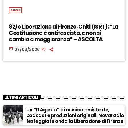
NEWS
82/o Liberazione di Firenze, Chiti (ISRT): “La
Costituzione è antifascista, e non si
cambia a maggioranza” – ASCOLTA
today
07/08/2026
ULTIMI ARTICOLI
Un “11 Agosto” di musica resistente,
podcast e produzioni originali. Novaradio
festeggia in onda la Liberazione di Firenze