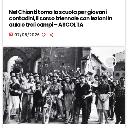
Nel Chianti torna la scuola per giovani
contadini, il corso triennale con lezioni in
aula e tra i campi – ASCOLTA
today
07/08/2026
insert_link