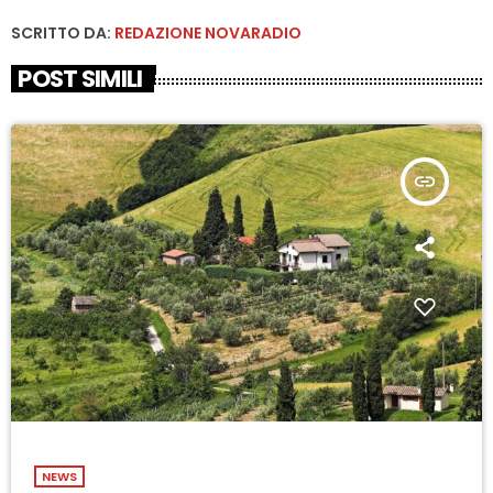
SCRITTO DA:
REDAZIONE NOVARADIO
POST SIMILI
insert_link
NEWS