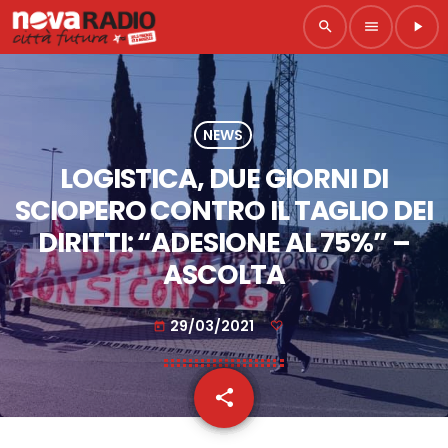
search
menu
play_arrow
NEWS
LOGISTICA, DUE GIORNI DI
SCIOPERO CONTRO IL TAGLIO DEI
DIRITTI: “ADESIONE AL 75%” –
ASCOLTA
29/03/2021
today
share
email