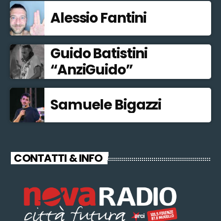
Alessio Fantini
Guido Batistini
“AnziGuido”
Samuele Bigazzi
CONTATTI & INFO