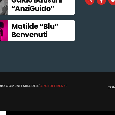
Guido Batistini
“AnziGuido”
Matilde “Blu”
Benvenuti
DIO COMUNITARIA DELL'
ARCI DI FIRENZE
CON