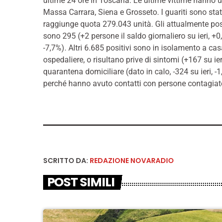
ultime 24 ore in Toscana. Le ultime vittime hanno un
Massa Carrara, Siena e Grosseto. I guariti sono stat
raggiunge quota 279.043 unità. Gli attualmente positi
sono 295 (+2 persone il saldo giornaliero su ieri, +0,
-7,7%). Altri 6.685 positivi sono in isolamento a ca
ospedaliere, o risultano prive di sintomi (+167 su ie
quarantena domiciliare (dato in calo, -324 su ieri, -1
perché hanno avuto contatti con persone contagiat
SCRITTO DA:
REDAZIONE NOVARADIO
POST SIMILI