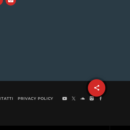
share
email
TATTI
PRIVACY POLICY