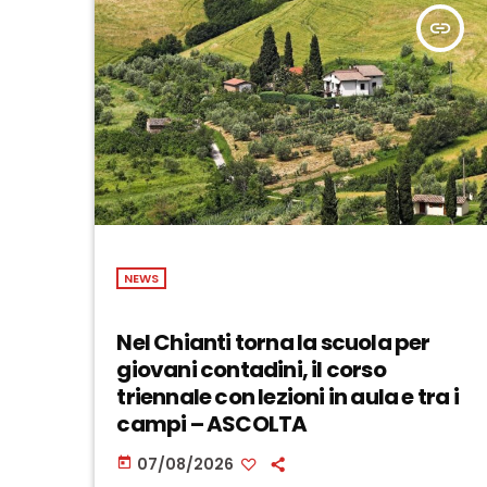
insert_link
NEWS
Nel Chianti torna la scuola per
giovani contadini, il corso
triennale con lezioni in aula e tra i
campi – ASCOLTA
07/08/2026
today