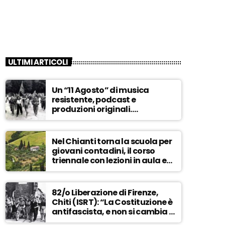
ULTIMI ARTICOLI
Un “11 Agosto” di musica
resistente, podcast e
produzioni originali.
Novaradio festeggia in onda
la Liberazione di Firenze
Nel Chianti torna la scuola per
giovani contadini, il corso
triennale con lezioni in aula e
tra i campi – ASCOLTA
82/o Liberazione di Firenze,
Chiti (ISRT): “La Costituzione è
antifascista, e non si cambia a
maggioranza” – ASCOLTA