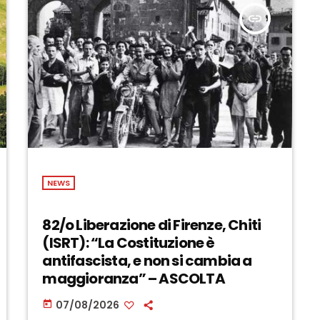
insert_link
NEWS
82/o Liberazione di Firenze, Chiti
(ISRT): “La Costituzione è
antifascista, e non si cambia a
maggioranza” – ASCOLTA
07/08/2026
today