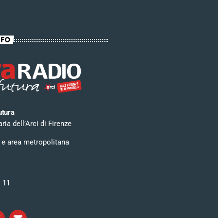
NFO
utura
ia dell’Arci di Firenze
 e area metropolitana
i 11