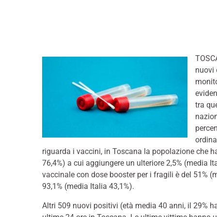
TOSCAN
nuovi 
monito
eviden
tra qu
nazion
percen
ordina
riguarda i vaccini, in Toscana la popolazione che ha
76,4%) a cui aggiungere un ulteriore 2,5% (media Ita
vaccinale con dose booster per i fragili è del 51% (
93,1% (media Italia 43,1%).
Altri 509 nuovi positivi (età media 40 anni, il 29% h