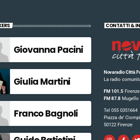
KERS
CONTATTI & I
Giovanna Pacini
Novaradio Città F
Giulia Martini
La radio comunitar
FM 101.5
Firenze
FM 87.8
Mugello
Tel 055 0351664
Franco Bagnoli
Piazza de’ Ciomp
50122 Firenze