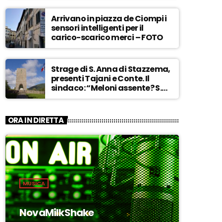
Arrivano in piazza de Ciompi i
sensori intelligenti per il
carico-scarico merci – FOTO
Strage di S. Anna di Stazzema,
presenti Tajani e Conte. Il
sindaco: “Meloni assente? S.
Anna aperta tutto l’anno…” –
ASCOLTA
ORA IN DIRETTA
MUSICA
NovaMilkShake