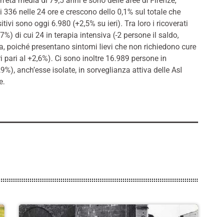
’età media di 79,5 anni e sono delle aree di Firenze,
i 336 nelle 24 ore e crescono dello 0,1% sul totale che
vi sono oggi 6.980 (+2,5% su ieri). Tra loro i ricoverati
7%) di cui 24 in terapia intensiva (-2 persone il saldo,
sa, poiché presentano sintomi lievi che non richiedono cure
ri pari al +2,6%). Ci sono inoltre 16.989 persone in
,9%), anch’esse isolate, in sorveglianza attiva delle Asl
e.