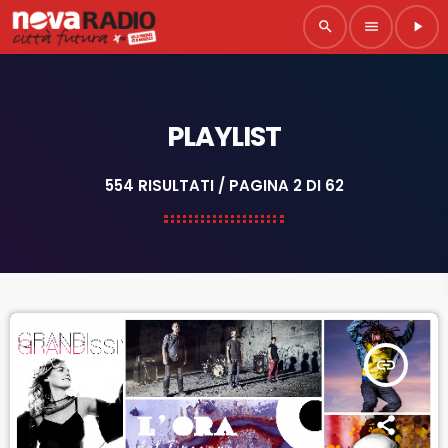
search
menu
play_arrow
PLAYLIST
554 RISULTATI / PAGINA 2 DI 62
insert_link