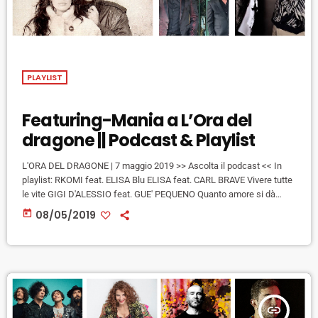
PLAYLIST
Featuring-Mania a L’Ora del
dragone || Podcast & Playlist
L'ORA DEL DRAGONE | 7 maggio 2019 >> Ascolta il podcast << In
playlist: RKOMI feat. ELISA Blu ELISA feat. CARL BRAVE Vivere tutte
le vite GIGI D'ALESSIO feat. GUE' PEQUENO Quanto amore si dà
MAHMOOD feat. GUE' PEQUENO Soldi TIROMANCINO feat.
today
08/05/2019
TIZIANO FERRO Per me è importante LE ORME feat. FRANCESCA
MICHIELIN Gioco di bimba PATTY PRAVO feat. BRIGA Un po' come
la vita. ERMAL META feat. J AX […]
insert_link