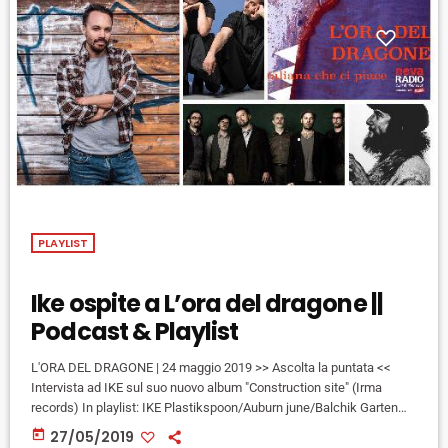
PLAYLIST
Ike ospite a L’ora del dragone ||
Podcast & Playlist
L'ORA DEL DRAGONE | 24 maggio 2019 >> Ascolta la puntata <<
Intervista ad IKE sul suo nuovo album "Construction site" (Irma
records) In playlist: IKE Plastikspoon/Auburn june/Balchik Garten
MASSIMO DI CATALDO Non ti accorgi ALIA La teoria del colore THE
today
27/05/2019
ZEN CIRCUS Canta che ti passa LA RAPPRESENTANTE DI LISTA