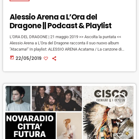
Alessio Arena a L’Ora del
Dragone || Podcast & Playlist
L'ORA DEL DRAGONE | 21 maggio 2019 >> Ascolta la puntata <<
Alessio Arena a L'Ora del Dragone racconta il suo nuovo album
"Atacama!" In playlist: ALESSIO ARENA Acatama / La canzone di
pietra MAHMOOD Il Nilo nel Naviglio (30 maggio, Firenze, Viper)
today
22/05/2019
FIORELLA MANNOIA Il senso ENRICO NIGIOTTI Notturna
THEGIORNALISTI Maradona y Pelè (7 settembre, Roma, Circo
Massimo) J AX Ostia Lido (9 giugno, Treviso, Core Festival) ALIA
Camaiore […]
insert_link