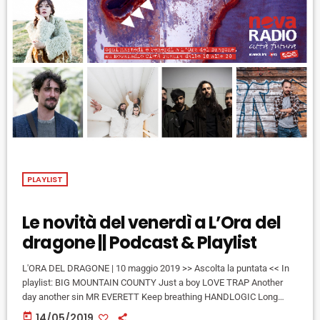
PLAYLIST
Le novità del venerdì a L’Ora del
dragone || Podcast & Playlist
L'ORA DEL DRAGONE | 10 maggio 2019 >> Ascolta la puntata << In
playlist: BIG MOUNTAIN COUNTY Just a boy LOVE TRAP Another
day another sin MR EVERETT Keep breathing HANDLOGIC Long
distance relationship IKE Flughafen love THE WINSTONS
today
14/05/2019