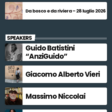
Da bosco e da riviera – 28 luglio 2026
SPEAKERS
Guido Batistini
“AnziGuido”
Giacomo Alberto Vieri
Massimo Niccolai