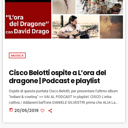
MUSICA
Cisco Belotti ospite a L’ora del
dragone | Podcast e playlist
Ospite di questa puntata Cisco Belotti, per presentare l'ultimo album
"indiani & cowboy" >> VAI AL PODCAST In playlist: CISCO L'erba
cattiva / Addavenì baffone DANIELE SILVESTRI prima che ALIA La
teoria del colore DELTA V Disturbano CANOVA Per te I CAMILLAS
today
20/05/2019
Motorock LA METRALLI Breccia HANDLOGIC Gratitude THE
WINSTONS Ghost town VIRGINIANA MILLER Lovesong FIL BO
RIVA Like eye did (12 giugno, Firenze, Visarno Arena) ALBERTO