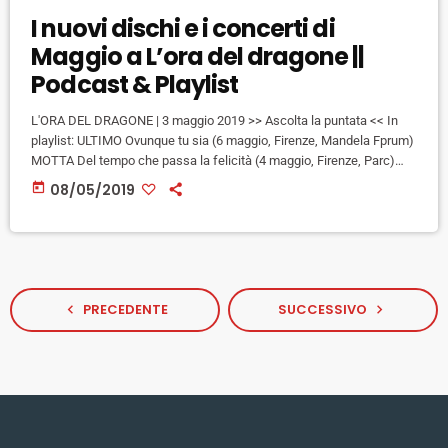
I nuovi dischi e i concerti di
Maggio a L’ora del dragone ||
Podcast & Playlist
L'ORA DEL DRAGONE | 3 maggio 2019 >> Ascolta la puntata << In
playlist: ULTIMO Ovunque tu sia (6 maggio, Firenze, Mandela Fprum)
MOTTA Del tempo che passa la felicità (4 maggio, Firenze, Parc)
UMBERTO TOZZI Gloria (16 maggio, Firenze, Mandela Forum) TRUE
today
08/05/2019
SLEEPER Heavy Life (10 maggio, Firenze, Titty Twister) NU GUINEA
A voce e Napule (17 maggio, Firenze, Viper) MAHMOOD Il Nilo nel
Naviglio (30 maggio, Firenze, Viper) […]
PRECEDENTE
SUCCESSIVO
navigate_before
navigate_next