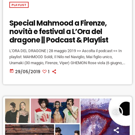
PLAYLIST
Special Mahmood a Firenze,
novità e festival a L’Ora del
dragone || Podcast & Playlist
L'ORA DEL DRAGONE | 28 maggio 2019 >> Ascolta il podcast << In
playlist: MAHMOOD Soldi, Il Nilo nel Naviglio, Mai figlio unico,
Uramaki (30 maggio, Firenze, Viper) GHEMON Rose viola (6 giugno,
Firenze, Tuscany Hall) ACHILLE LAURO Rolls Royce (3 ottobre,
today
29/05/2019
1
Firenze, Tuscany Hall) FRANCESCO GABBANI E' un'altra cosa (3
giugno, Carrara, Marble Cafè) DIODATO Essere semplice (10 luglio,
Arezzo, Men/Go Music Fest) LEVANTE Andrà tutto bene (10 luglio,
[…]
insert_link