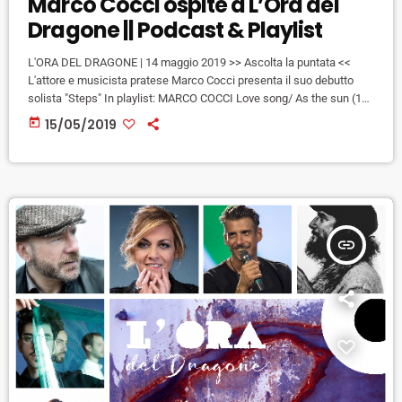
Marco Cocci ospite a L’Ora del
Dragone || Podcast & Playlist
L'ORA DEL DRAGONE | 14 maggio 2019 >> Ascolta la puntata <<
L'attore e musicista pratese Marco Cocci presenta il suo debutto
solista "Steps" In playlist: MARCO COCCI Love song/ As the sun (16
maggio, Prato, Wallace; 30 maggio, Pistoia, Ozne; 31 maggio,
today
15/05/2019
Cavriglia, Officina Klee; 1 giugno, Firenze, teatro dell'Opera) FABIO
CONCATO Domenica bestiale (9 luglio, Poggio a Caiano, villa
Medicea, per il Festival delle Colline) FRANCO 126 Nuvole […]
insert_link