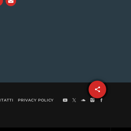
share
email
TATTI
PRIVACY POLICY