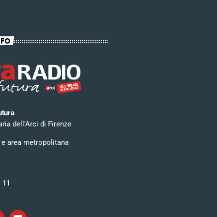
NFO
utura
ia dell’Arci di Firenze
 e area metropolitana
i 11