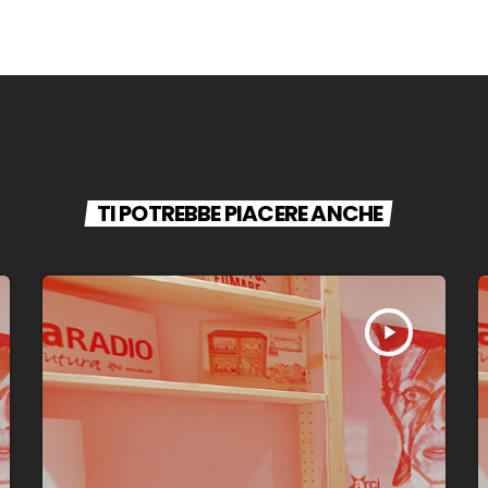
TI POTREBBE PIACERE ANCHE
play_arrow