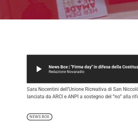
play_arrow
News Box | "Firma day" in difesa della Costitu
Redazione Novaradio
Sara Nocentini dell’Unione Ricreativa di San Niccolò
lanciata da ARCI e ANPI a sostegno del “no” alla ri
NEWS BOX