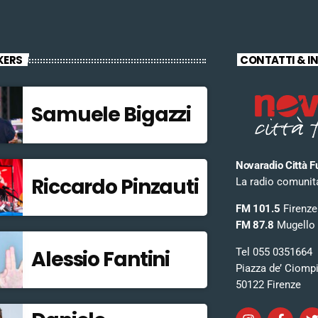
KERS
CONTATTI & I
Samuele Bigazzi
Novaradio Città F
Riccardo Pinzauti
La radio comunitar
FM 101.5
Firenze
FM 87.8
Mugello
Tel 055 0351664
Alessio Fantini
Piazza de’ Ciomp
50122 Firenze