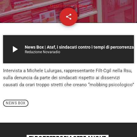
share
email
play_arrow
News Box | Ataf, i sindacati contro i tempi di perc
Redazione Novaradio
Intervista a Michele Lulurgas, rappresentante Filt-Cgil nella Rsu,
sulla denuncia da parte dei sindacati rispetto ai disservizi
causati da orari troppo stretti che creano “mobbing psicologico”
NEWS BOX