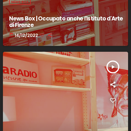
NEWS BOX
News Box | Occupato anche l'Istituto d'Arte
di Firenze
today
14/12/2022
play_arrow