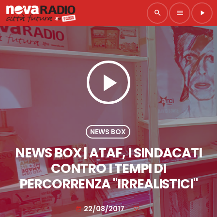
search
menu
play_arrow
play_arrow
NEWS BOX
NEWS BOX | ATAF, I SINDACATI
CONTRO I TEMPI DI
PERCORRENZA "IRREALISTICI"
22/08/2017
today