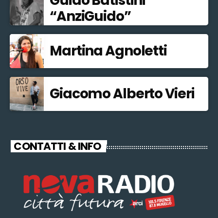
Guido Batistini
“AnziGuido”
Martina Agnoletti
Giacomo Alberto Vieri
CONTATTI & INFO