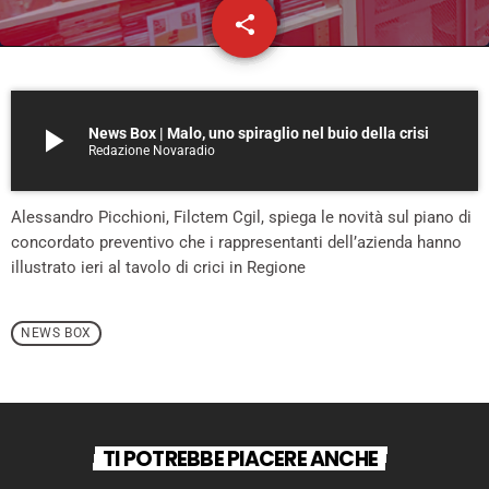
share
email
play_arrow
News Box | Malo, uno spiraglio nel buio della crisi
Redazione Novaradio
Alessandro Picchioni, Filctem Cgil, spiega le novità sul piano di
concordato preventivo che i rappresentanti dell’azienda hanno
illustrato ieri al tavolo di crici in Regione
NEWS BOX
TI POTREBBE PIACERE ANCHE