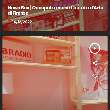
News Box | Occupato anche l'Istituto d'Arte
di Firenze
today
14/12/2022
play_arrow