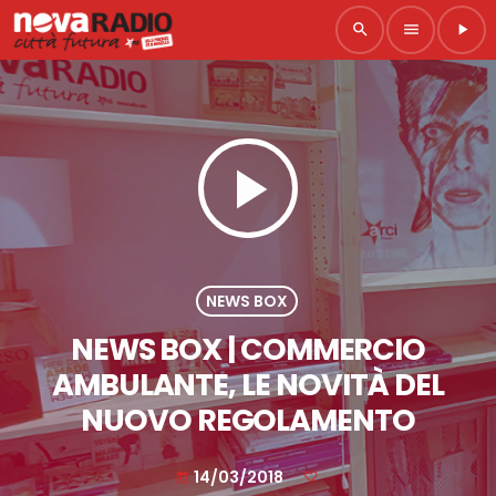
search
menu
play_arrow
play_arrow
NEWS BOX
NEWS BOX | COMMERCIO
AMBULANTE, LE NOVITÀ DEL
NUOVO REGOLAMENTO
14/03/2018
today