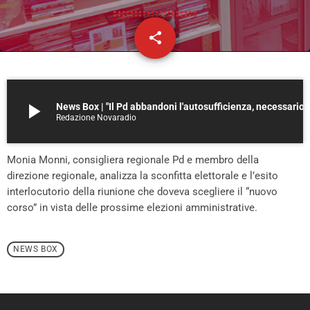
share
email
play_arrow
News Box | "Il Pd abbandoni l'autosuffici
Redazione Novaradio
Monia Monni, consigliera regionale Pd e membro della
direzione regionale, analizza la sconfitta elettorale e l’esito
interlocutorio della riunione che doveva scegliere il “nuovo
corso” in vista delle prossime elezioni amministrative.
NEWS BOX