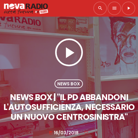
search
menu
play_arrow
play_arrow
NEWS BOX
NEWS BOX | "IL PD ABBANDONI
L'AUTOSUFFICIENZA, NECESSARIO
UN NUOVO CENTROSINISTRA"
16/03/2018
today