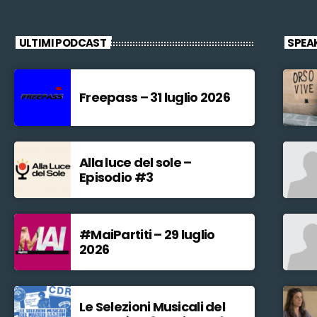
ULTIMI PODCAST
SPEA
Freepass – 31 luglio 2026
Alla luce del sole –
Episodio #3
#MaiPartiti – 29 luglio
2026
Le Selezioni Musicali del