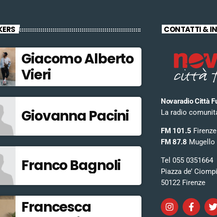
KERS
CONTATTI & I
Giacomo Alberto
Vieri
Novaradio Città F
Giovanna Pacini
La radio comunitar
FM 101.5
Firenze
FM 87.8
Mugello
Tel 055 0351664
Franco Bagnoli
Piazza de’ Ciomp
50122 Firenze
Francesca