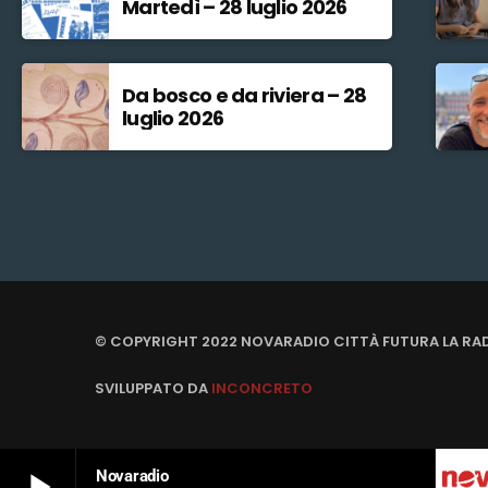
Martedì – 28 luglio 2026
Da bosco e da riviera – 28
luglio 2026
© COPYRIGHT 2022 NOVARADIO CITTÀ FUTURA LA RA
SVILUPPATO DA
INCONCRETO
play_arrow
Novaradio