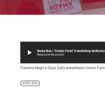
play_arrow
News Box | "Comic Farm" il workshop dedicato
Redazione Novaradio
Fiamma Negri e Giusi Salis presentano Comic Far
NEWS BOX