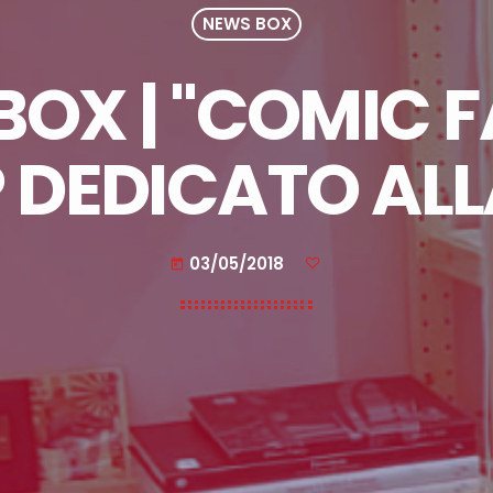
NEWS BOX
OX | "COMIC F
DEDICATO ALL
03/05/2018
today