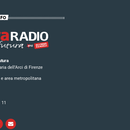
NFO
utura
ia dell’Arci di Firenze
 e area metropolitana
i 11