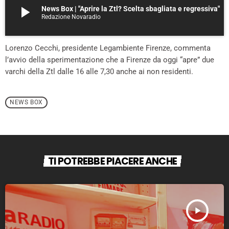
play_arrow
News Box | "Aprire la Ztl? Scelta sbagliata e regressiva"
Redazione Novaradio
Lorenzo Cecchi, presidente Legambiente Firenze, commenta
l’avvio della sperimentazione che a Firenze da oggi “apre” due
varchi della Ztl dalle 16 alle 7,30 anche ai non residenti.
NEWS BOX
TI POTREBBE PIACERE ANCHE
play_arrow