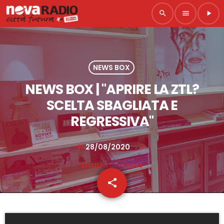
search
menu
play_arrow
NEWS BOX
NEWS BOX | "APRIRE LA ZTL?
SCELTA SBAGLIATA E
REGRESSIVA"
28/08/2020
today
share
email