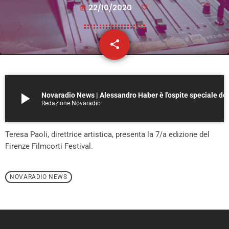
22/10/2020
today
share
email
play_arrow
Novaradio News | Alessandro Haber 
Redazione Novaradio
Teresa Paoli, direttrice artistica, presenta la 7/a edizione del
Firenze Filmcorti Festival.
NOVARADIO NEWS