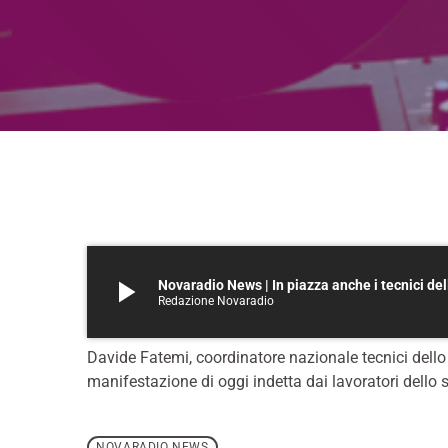
play_arrow
Novaradio News | In piazza anche i tecnici dello
Redazione Novaradio
Davide Fatemi, coordinatore nazionale tecnici dello sp
manifestazione di oggi indetta dai lavoratori dello sp
NOVARADIO NEWS