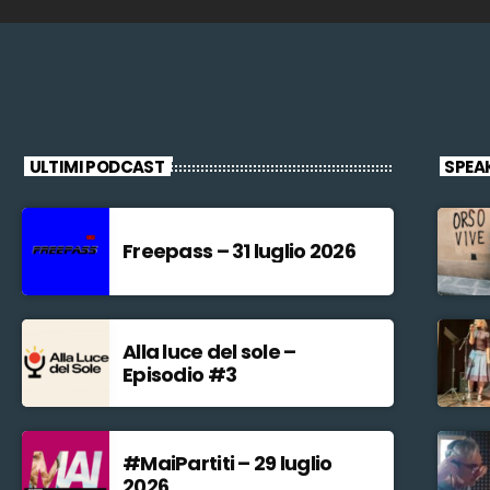
ULTIMI PODCAST
SPEA
Freepass – 31 luglio 2026
Alla luce del sole –
Episodio #3
#MaiPartiti – 29 luglio
2026