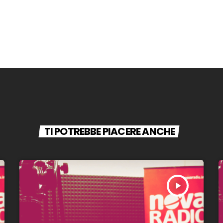
TI POTREBBE PIACERE ANCHE
play_arrow