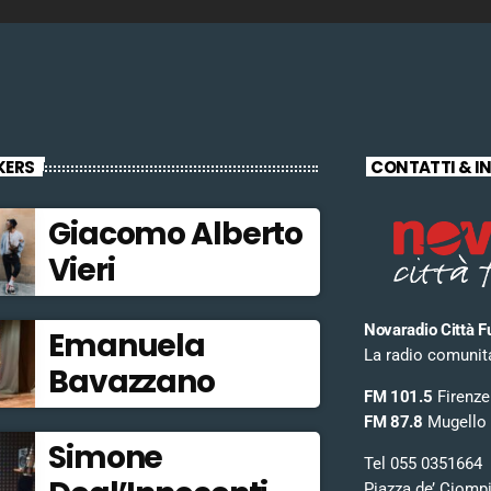
KERS
CONTATTI & I
Giacomo Alberto
Vieri
Novaradio Città F
Emanuela
La radio comunitar
Bavazzano
FM 101.5
Firenze
FM 87.8
Mugello
Simone
Tel 055 0351664
Piazza de’ Ciomp