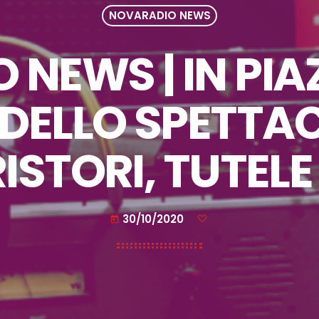
NOVARADIO NEWS
NEWS | IN PIA
 DELLO SPETTA
ISTORI, TUTELE
30/10/2020
today