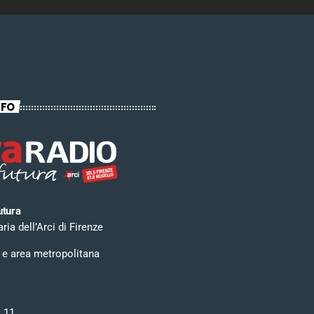
NFO
utura
ia dell’Arci di Firenze
 e area metropolitana
i 11