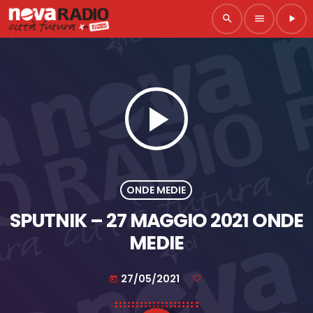
search
menu
play_arrow
play_arrow
ONDE MEDIE
SPUTNIK – 27 MAGGIO 2021 ONDE
MEDIE
27/05/2021
today