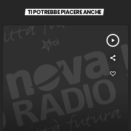
TI POTREBBE PIACERE ANCHE
play_arrow