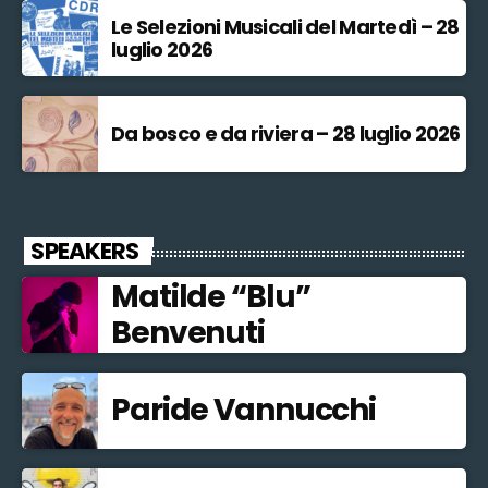
Le Selezioni Musicali del Martedì – 28
luglio 2026
Da bosco e da riviera – 28 luglio 2026
SPEAKERS
Matilde “Blu”
Benvenuti
Paride Vannucchi