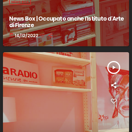
NEWS BOX
News Box | Occupato anche l'Istituto d'Arte
di Firenze
today
14/12/2022
play_arrow