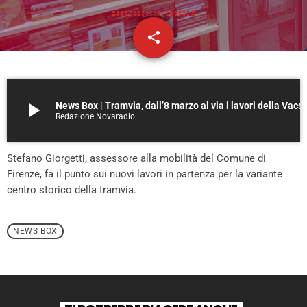
share
email
play_arrow
News Box | Tramvia, dall’8 marzo al via i lavori della Vacs
Redazione Novaradio
Stefano Giorgetti, assessore alla mobilità del Comune di
Firenze, fa il punto sui nuovi lavori in partenza per la variante
centro storico della tramvia.
NEWS BOX