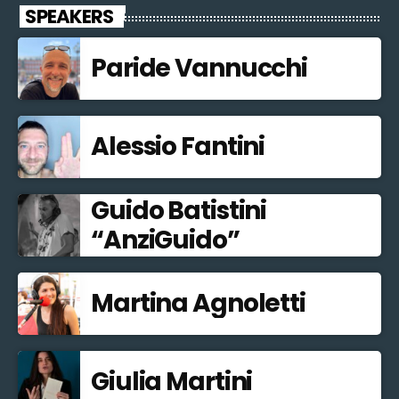
SPEAKERS
Paride Vannucchi
Alessio Fantini
Guido Batistini
“AnziGuido”
Martina Agnoletti
Giulia Martini