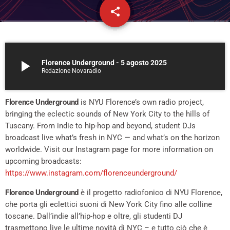
share
email
121
play_arrow
Florence Underground - 5 agosto 2025
Redazione Novaradio
Florence Underground
is NYU Florence’s own radio project,
bringing the eclectic sounds of New York City to the hills of
Tuscany. From indie to hip-hop and beyond, student DJs
broadcast live what’s fresh in NYC — and what’s on the horizon
worldwide. Visit our Instagram page for more information on
upcoming broadcasts:
https://www.instagram.com/florenceunderground/
Florence Underground
è il progetto radiofonico di NYU Florence,
che porta gli eclettici suoni di New York City fino alle colline
toscane. Dall’indie all’hip-hop e oltre, gli studenti DJ
trasmettono live le ultime novità di NYC – e tutto ciò che è