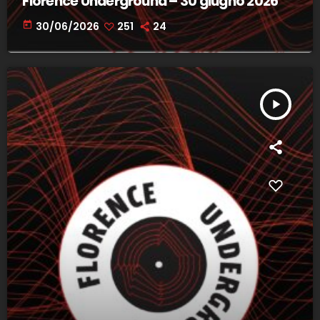
Florence Underground – 30 giugno 2026
today
30/06/2026
251
24
play_arrow