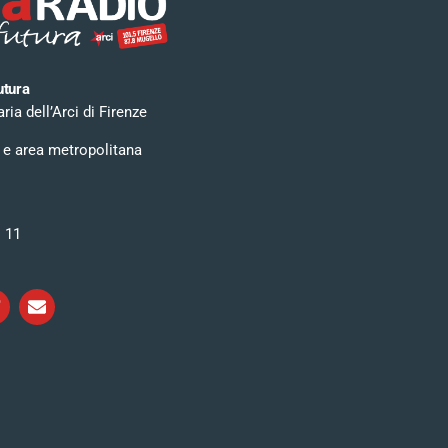
utura
ia dell’Arci di Firenze
 e area metropolitana
i 11