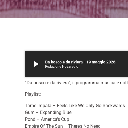
play_arrow
Da bosco e da riviera - 19 maggio 2026
Redazione Novaradio
“Da bosco e da riviera”, il programma musicale not
Playlist:
Tame Impala – Feels Like We Only Go Backwards
Gum – Expanding Blue
Pond – America’s Cup
Empire Of The Sun – There’s No Need