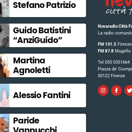
Stefano Patrizio
Novaradio Città F
Guido Batistini
La radio comunitar
“AnziGuido”
FM 101.5
Firenze
FM 87.8
Mugello
Martina
Tel 055 0351664
Agnoletti
Piazza de’ Ciomp
50122 Firenze
Alessio Fantini
Paride
Vannucchi