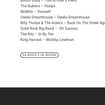
British India – This Is How It Feels
The Rubens – Hoops
Mildlife – Yourself
Owelu Dreamhouse – Owelu Dreamhouse
Billy Thorpe & The Aztecs – Back On The Street Ag
Solid Rock Big Band – Oh Saviour
The Ritz – In By Ten
King Harvest – Wichita Lineman
DA BOSCO E DA RIVIERA