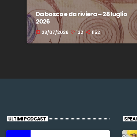
Da bosco e da riviera – 28 luglio
2026
28/07/2026
132
1152
today
ULTIMI PODCAST
SPEA