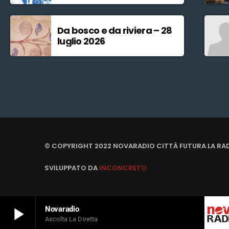
Da bosco e da riviera – 28
luglio 2026
© COPYRIGHT 2022 NOVARADIO CITTÀ FUTURA LA RA
SVILUPPATO DA
INCONCRETO
play_arrow
Novaradio
Ascolta La Diretta