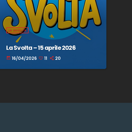
LA SVOLTA
La Svolta – 15 aprile 2026
16/04/2026
11
20
today