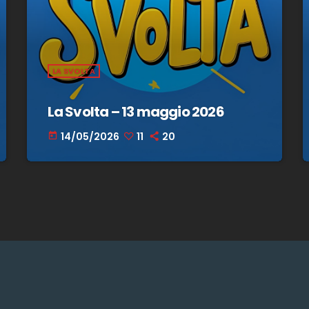
LA SVOLTA
La Svolta – 13 maggio 2026
14/05/2026
11
20
today