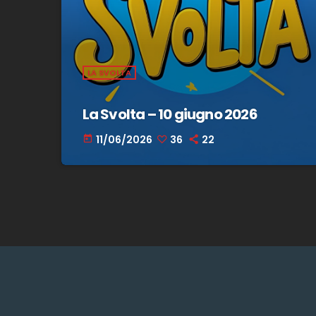
LA SVOLTA
La Svolta – 10 giugno 2026
11/06/2026
36
22
today