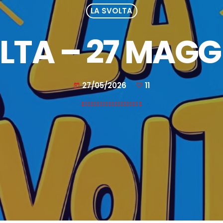
LA SVOLTA
LTA – 27 MAGG
27/05/2026
11
today