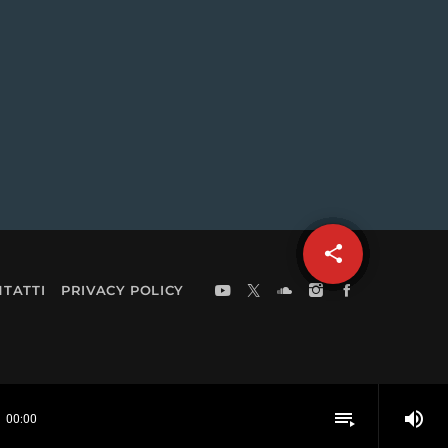
share
email
11
TATTI
PRIVACY POLICY
volume_up
playlist_play
00:00