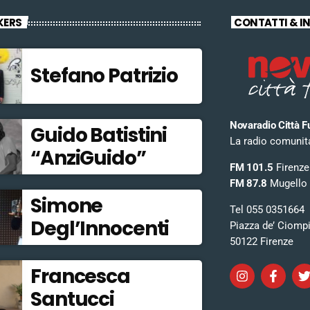
KERS
CONTATTI & I
Stefano Patrizio
Novaradio Città F
Guido Batistini
La radio comunitar
“AnziGuido”
FM 101.5
Firenze
FM 87.8
Mugello
Simone
Tel 055 0351664
Degl’Innocenti
Piazza de’ Ciomp
50122 Firenze
Francesca
Santucci