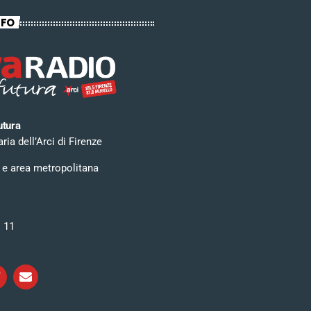
NFO
utura
ia dell’Arci di Firenze
 e area metropolitana
i 11