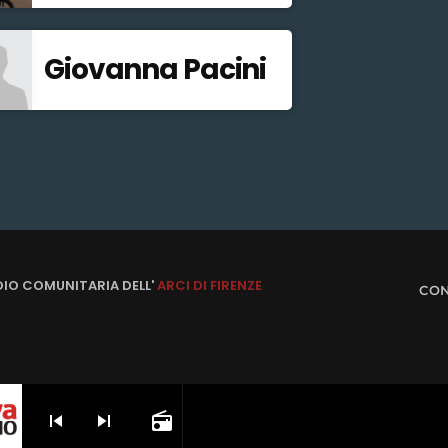
Giovanna Pacini
DIO COMUNITARIA DELL'
ARCI DI FIRENZE
CON
skip_previous
skip_next
radio