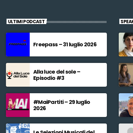
ULTIMI PODCAST
SPEA
Freepass – 31 luglio 2026
Alla luce del sole –
Episodio #3
#MaiPartiti – 29 luglio
2026
Le Selezioni Musicali del