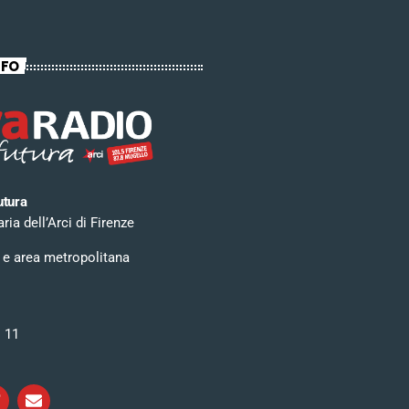
NFO
utura
ia dell’Arci di Firenze
 e area metropolitana
i 11