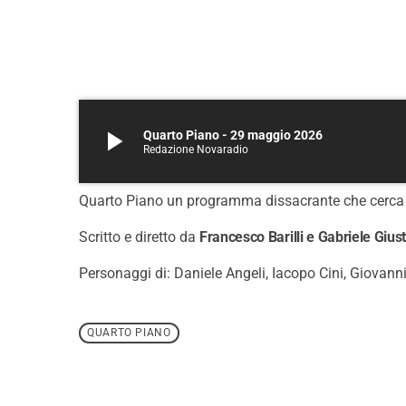
play_arrow
Quarto Piano - 29 maggio 2026
Redazione Novaradio
Quarto Piano un programma dissacrante che cerca di ri
Scritto e diretto da
Francesco Barilli e Gabriele Giust
Personaggi di: Daniele Angeli, Iacopo Cini, Giovanni
QUARTO PIANO