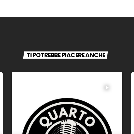
TI POTREBBE PIACERE ANCHE
play_arrow