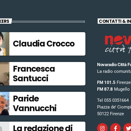
KERS
CONTATTI & I
Claudia Crocco
Novaradio Città F
Francesca
La radio comunitar
Santucci
FM 101.5
Firenze
FM 87.8
Mugello
Paride
Tel 055 0351664
Vannucchi
Piazza de’ Ciomp
50122 Firenze
La redazione di