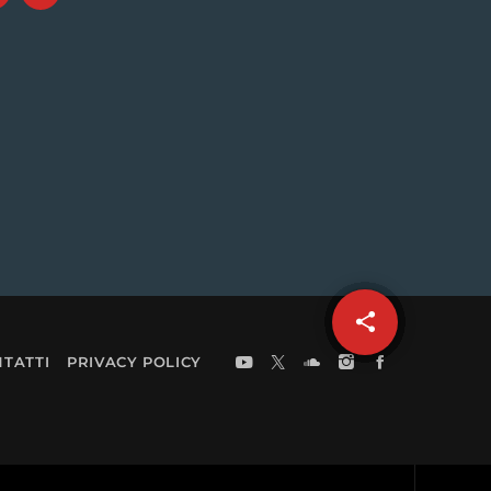
share
email
60
TATTI
PRIVACY POLICY