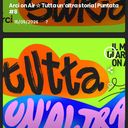
Arci on Air ☆ Tutta un’altra storia | Puntata
#8
today
15/05/2026
7
play_arrow