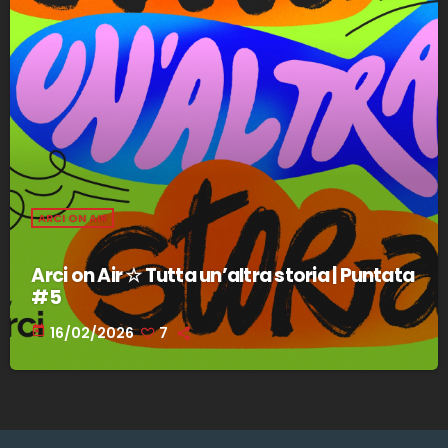
ARCI ON AIR
Arci on Air ☆ Tutta un’altra storia | Puntata
#5
today
16/02/2026
7