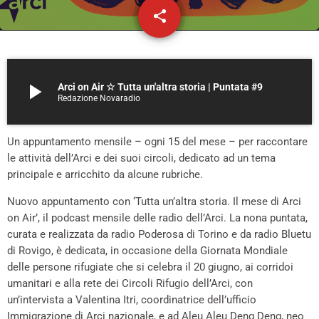
share
email
7
play_arrow
Arci on Air ☆ Tutta un'altra storia | Puntata #9
Redazione Novaradio
Un appuntamento mensile – ogni 15 del mese – per raccontare
le attività dell’Arci e dei suoi circoli, dedicato ad un tema
principale e arricchito da alcune rubriche.
Nuovo appuntamento con ‘Tutta un’altra storia. Il mese di Arci
on Air’, il podcast mensile delle radio dell’Arci. La nona puntata,
curata e realizzata da radio Poderosa di Torino e da radio Bluetu
di Rovigo, è dedicata, in occasione della Giornata Mondiale
delle persone rifugiate che si celebra il 20 giugno, ai corridoi
umanitari e alla rete dei Circoli Rifugio dell’Arci, con
un’intervista a Valentina Itri, coordinatrice dell’ufficio
Immigrazione di Arci nazionale, e ad Aleu Aleu Deng Deng, neo