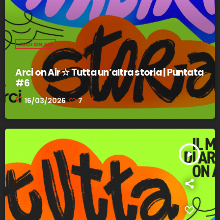
ARCI ON AIR
Arci on Air ☆ Tutta un’altra storia | Puntata
#6
today
16/03/2026
7
play_arrow