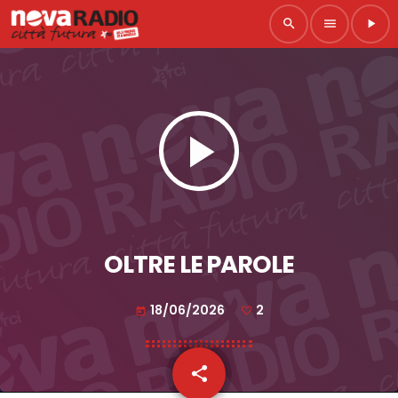
search
menu
play_arrow
play_arrow
OLTRE LE PAROLE
18/06/2026
2
today
share
email
2