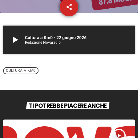
share
email
1
play_arrow
Cultura a Km0 - 22 giugno 2026
Redazione Novaradio
CULTURA A KM0
TI POTREBBE PIACERE ANCHE
play_arrow